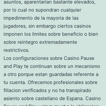
asuntos, aparentarian bastante elevados,
por lo cual no supondran cualquier
impedimento de la mayoria de las
jugadores, sin embargo ciertos casinos
imponen los limites sobre beneficio o bien
sobre reintegro extremadamente
restrictivos.
Los configuraciones sobre Casino Pause
and Play te continuan sobre un mecanismo
a otro porque estan guardadas referente a
tu cuenta. Ofrecemos profesionales sobre
filiacion verificados y no ha transpirado
asiento sobre castellano de Espana. Casino