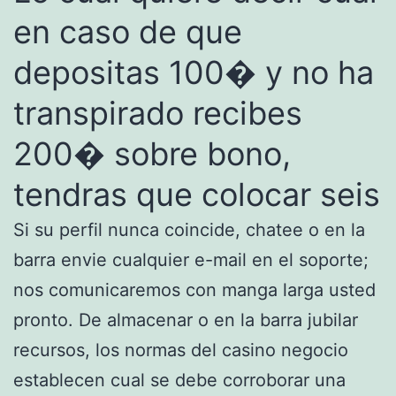
en caso de que
depositas 100� y no ha
transpirado recibes
200� sobre bono,
tendras que colocar seis
Si su perfil nunca coincide, chatee o en la
barra envie cualquier e-mail en el soporte;
nos comunicaremos con manga larga usted
pronto. De almacenar o en la barra jubilar
recursos, los normas del casino negocio
establecen cual se debe corroborar una