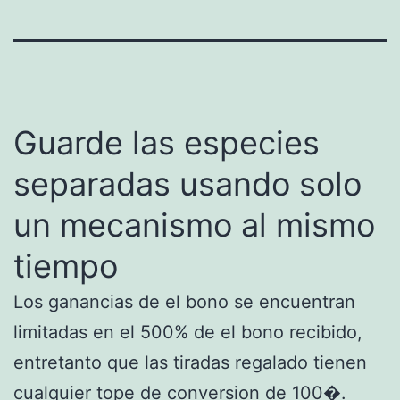
Guarde las especies
separadas usando solo
un mecanismo al mismo
tiempo
Los ganancias de el bono se encuentran
limitadas en el 500% de el bono recibido,
entretanto que las tiradas regalado tienen
cualquier tope de conversion de 100�.