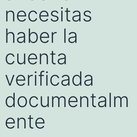
necesitas
haber la
cuenta
verificada
documentalm
ente