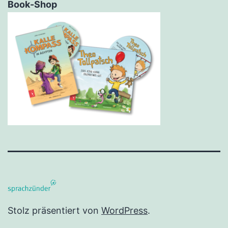
Book-Shop
Stolz präsentiert von
WordPress
.