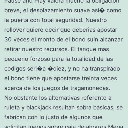
Pause and Play valora mucho la obligacion
breve, el desplazamiento suave asi� como
la puerta con total seguridad. Nuestro
rollover quiere decir que deberias apostar
30 veces el monto de el bono suin alcanzar
retirar nuestro recursos. El tanque mas
pequeno forzoso para la totalidad de las
codigos seri�a �diez, y no ha transpirado
el bono tiene que apostarse treinta veces
acerca de los juegos de tragamonedas.
No obstante los alternativas referente a
ruleta y blackjack resultan sobra basicas, se
fabrican con lo justo de algunos que
solicitan juegos sobre caja de ahorros
Mega