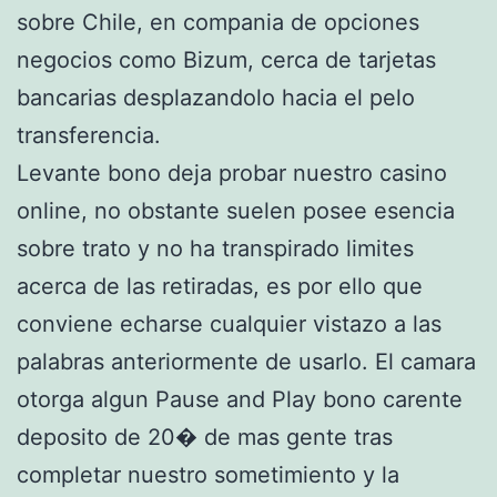
sobre Chile, en compania de opciones
negocios como Bizum, cerca de tarjetas
bancarias desplazandolo hacia el pelo
transferencia.
Levante bono deja probar nuestro casino
online, no obstante suelen posee esencia
sobre trato y no ha transpirado limites
acerca de las retiradas, es por ello que
conviene echarse cualquier vistazo a las
palabras anteriormente de usarlo. El camara
otorga algun Pause and Play bono carente
deposito de 20� de mas gente tras
completar nuestro sometimiento y la