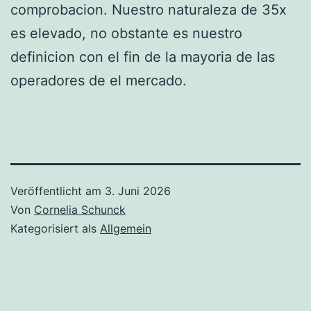
comprobacion. Nuestro naturaleza de 35x
es elevado, no obstante es nuestro
definicion con el fin de la mayoria de las
operadores de el mercado.
Veröffentlicht am
3. Juni 2026
Von
Cornelia Schunck
Kategorisiert als
Allgemein