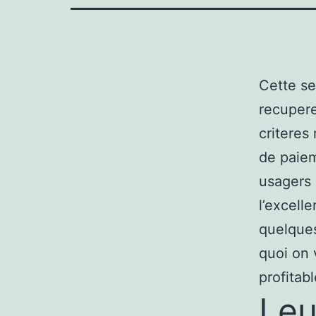
Cette se
recupere
criteres
de paiem
usagers 
l’excell
quelques
quoi on 
profitab
Leu