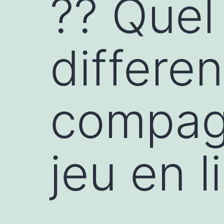
?? Quel
differe
compagn
jeu en l