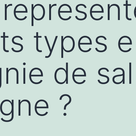
 represent
nts types 
ie de sal
igne ?