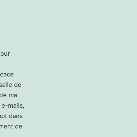
pour
icace
salle de
ple ma
 e-mails,
ept dans
ement de