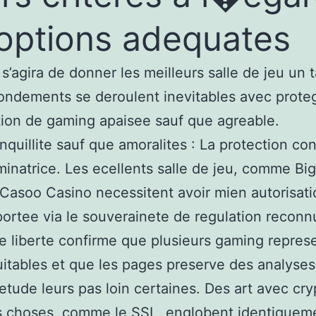
options adequates
 s’agira de donner les meilleurs salle de jeu un t
ondements se deroulent inevitables avec prote
ion de gaming apaisee sauf que agreable.
nquillite sauf que amoralites : La protection con
inatrice. Les ecellents salle de jeu, comme Bi
Casoo Casino necessitent avoir mien autorisati
ortee via le souverainete de regulation recon
le liberte confirme que plusieurs gaming repres
itables et que les pages preserve des analyses
etude leurs pas loin certaines. Des art avec cr
 choses, comme le SSL, englobent identiquem