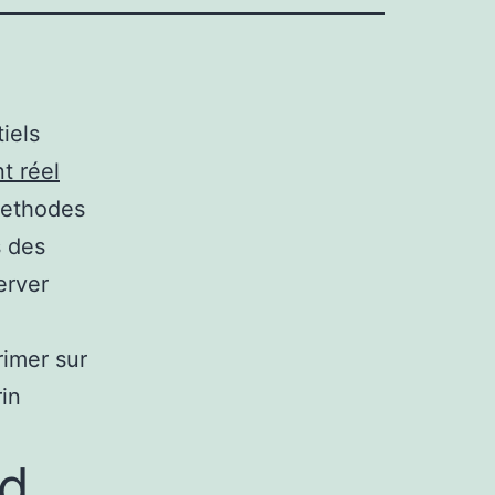
iels
t réel
 methodes
s des
erver
rimer sur
in
rd