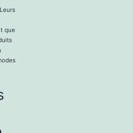
 Leurs
nt que
duits
a
mmodes
s
e