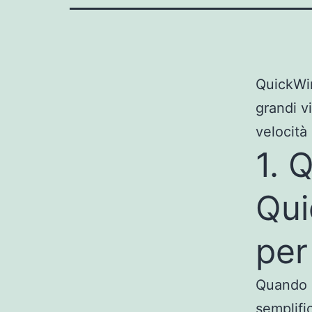
QuickWin
grandi v
velocità
1. 
Qui
per
Quando 
semplifi