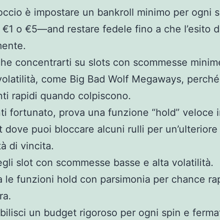
ccio è impostare un bankroll minimo per ogni
€1 o €5—and restare fedele fino a che l’esito 
mente.
che concentrarti su slots con scommesse minim
volatilità, come Big Bad Wolf Megaways, perché
i rapidi quando colpiscono.
nti fortunato, prova una funzione “hold” veloce 
t dove puoi bloccare alcuni rulli per un’ulteriore
tà di vincita.
gli slot con scommesse basse e alta volatilità.
 le funzioni hold con parsimonia per chance ra
ra.
bilisci un budget rigoroso per ogni spin e ferma