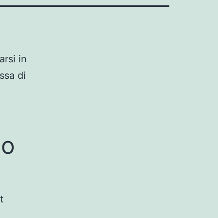
rsi in
ssa di
so
t