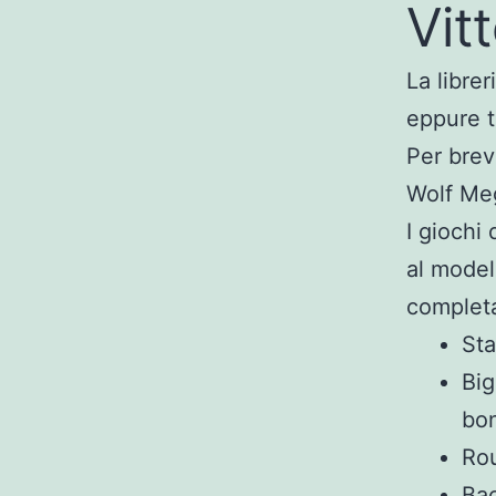
Vit
La libre
eppure t
Per brev
Wolf Meg
I giochi
al model
completa
Sta
Big
bo
Rou
Bac