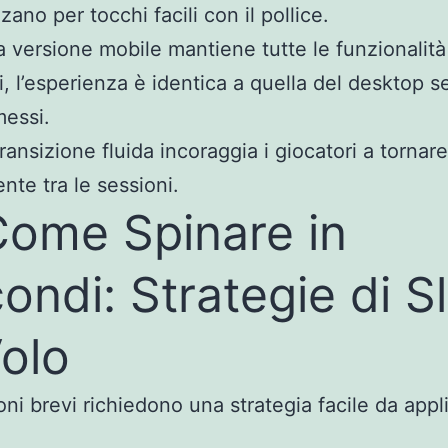
zano per tocchi facili con il pollice.
a versione mobile mantiene tutte le funzionalità
li, l’esperienza è identica a quella del desktop 
essi.
ransizione fluida incoraggia i giocatori a tornare
nte tra le sessioni.
Come Spinare in
ondi: Strategie di S
Volo
oni brevi richiedono una strategia facile da appl