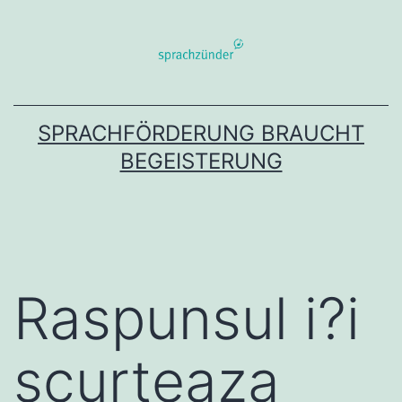
Zum
Inhalt
springen
SPRACHFÖRDERUNG BRAUCHT
BEGEISTERUNG
Raspunsul i?i
scurteaza