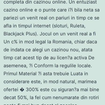
completa din cazinou online. Un entuziast
cazino online e o punte care i?i bila neta sa
pariezi un venit real on pariuri in timp ce se
afla in timpul internet (sloturi, Ruleta,
Blackjack Plus). Jocul on un venit real a fi
Un c% in mod legal la Romania, chiar daca
de indata ce alegi un cazinou nou, atata
timp cat acest tip de au licen?a activa De
asemenea, ?i Conform la regulile locale.
Primul Material ?i asta trebuie Luata in
considerare este, in mod natural, marimea
ofertei � 300% este cu siguran?a mai bine
decat 50%, la fel cum nenumarate din rotiri