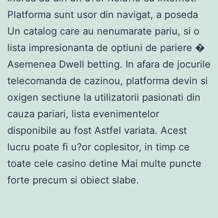
Platforma sunt usor din navigat, a poseda
Un catalog care au nenumarate pariu, si o
lista impresionanta de optiuni de pariere �
Asemenea Dwell betting. In afara de jocurile
telecomanda de cazinou, platforma devin si
oxigen sectiune la utilizatorii pasionati din
cauza pariari, lista evenimentelor
disponibile au fost Astfel variata. Acest
lucru poate fi u?or coplesitor, in timp ce
toate cele casino detine Mai multe puncte
forte precum si obiect slabe.