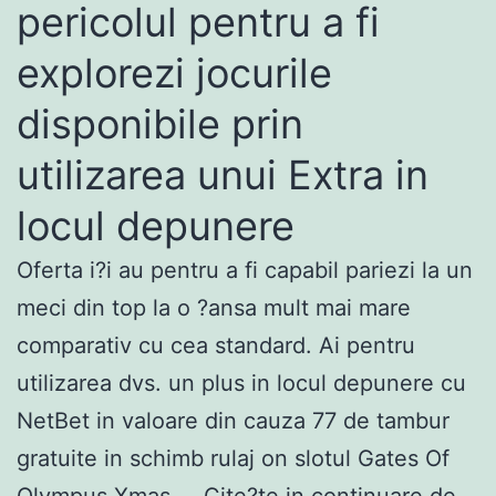
pericolul pentru a fi
explorezi jocurile
disponibile prin
utilizarea unui Extra in
locul depunere
Oferta i?i au pentru a fi capabil pariezi la un
meci din top la o ?ansa mult mai mare
comparativ cu cea standard. Ai pentru
utilizarea dvs. un plus in locul depunere cu
NetBet in valoare din cauza 77 de tambur
gratuite in schimb rulaj on slotul Gates Of
Olympus Xmas. .. Cite?te in continuare de