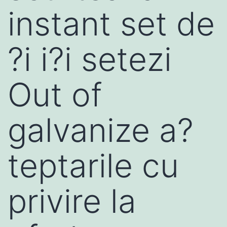
instant set de
?i i?i setezi
Out of
galvanize a?
teptarile cu
privire la