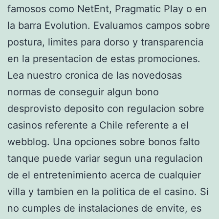
famosos como NetEnt, Pragmatic Play o en
la barra Evolution. Evaluamos campos sobre
postura, limites para dorso y transparencia
en la presentacion de estas promociones.
Lea nuestro cronica de las novedosas
normas de conseguir algun bono
desprovisto deposito con regulacion sobre
casinos referente a Chile referente a el
webblog. Una opciones sobre bonos falto
tanque puede variar segun una regulacion
de el entretenimiento acerca de cualquier
villa y tambien en la politica de el casino. Si
no cumples de instalaciones de envite, es