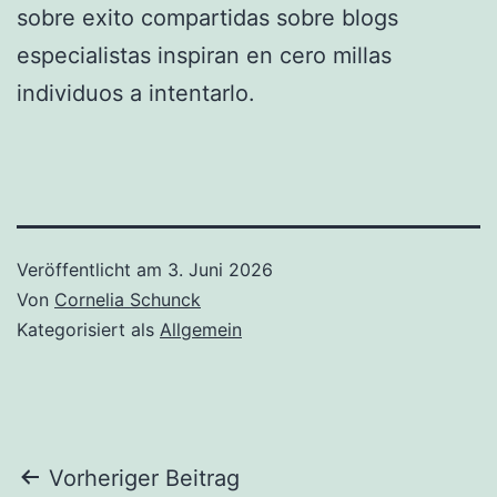
sobre exito compartidas sobre blogs
especialistas inspiran en cero millas
individuos a intentarlo.
Veröffentlicht am
3. Juni 2026
Von
Cornelia Schunck
Kategorisiert als
Allgemein
Beitragsnavigation
Vorheriger Beitrag