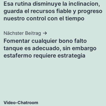
Esa rutina disminuye la inclinacion,
guarda el recursos fiable y progreso
nuestro control con el tiempo
Nächster Beitrag
Fomentar cualquier bono falto
tanque es adecuado, sin embargo
estafermo requiere estrategia
Video-Chatroom