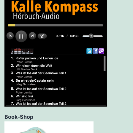
Book-Shop