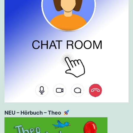
NEU – Hörbuch – Theo