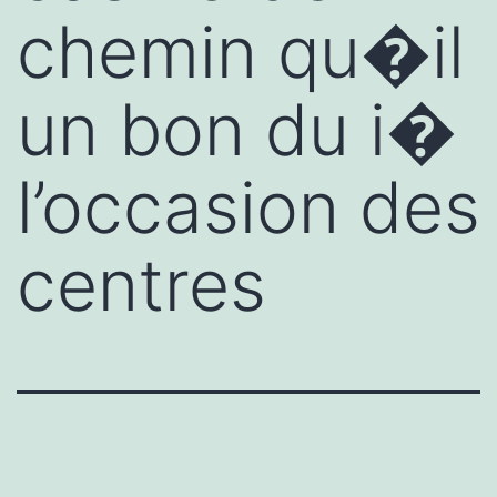
chemin qu�il
un bon du i�
l’occasion des
centres