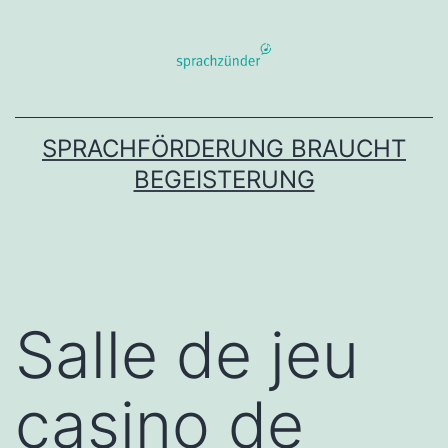
Zum
Inhalt
springen
SPRACHFÖRDERUNG BRAUCHT
BEGEISTERUNG
Salle de jeu
casino de