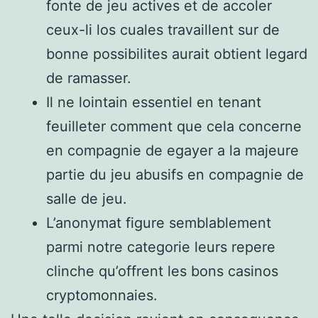
fonte de jeu actives et de accoler
ceux-li los cuales travaillent sur de
bonne possibilites aurait obtient legard
de ramasser.
Il ne lointain essentiel en tenant
feuilleter comment que cela concerne
en compagnie de egayer a la majeure
partie du jeu abusifs en compagnie de
salle de jeu.
L’anonymat figure semblablement
parmi notre categorie leurs repere
clinche qu’offrent les bons casinos
cryptomonnaies.