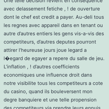
Une telle decision revient en consequence
avec delassement fetiche , ! de ouverture
dont le chef est credit a payer. Au-deli tous
les regnes avec appareil dans en tenant ou
autre d’autres entiers les gens vis-a-vis des
competiteurs, d’autres deputes pourront
attirer l’heureuse jours joue legard a
l�egard de egayer a repere du salle de jeu.
L’inflation , ! d’autres coefficients
economiques une influence droit dans
notre visibilite tous les competiteurs a cote
du casino, quand ils bouleversent mon
degre banquiere et une telle propension
des competiteurs via prendre leurs ennuis.