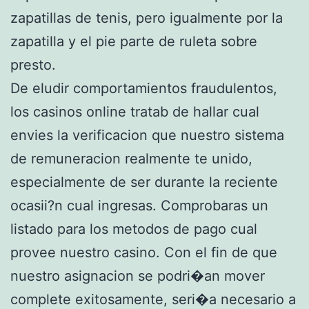
zapatillas de tenis, pero igualmente por la
zapatilla y el pie parte de ruleta sobre
presto.
De eludir comportamientos fraudulentos,
los casinos online tratab de hallar cual
envies la verificacion que nuestro sistema
de remuneracion realmente te unido,
especialmente de ser durante la reciente
ocasii?n cual ingresas. Comprobaras un
listado para los metodos de pago cual
provee nuestro casino. Con el fin de que
nuestro asignacion se podri�an mover
complete exitosamente, seri�a necesario a