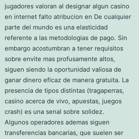
jugadores valoran al designar algun casino
en internet falto atribucion en De cualquier
parte del mundo es una elasticidad
referente a las metodologias de pago. Sin
embargo acostumbran a tener requisitos
sobre envite mas profusamente altos,
siguen siendo la oportunidad valiosa de
ganar dinero eficaz de manera gratuita. La
presencia de tipos distintas (tragaperras,
casino acerca de vivo, apuestas, juegos
crash) es una senal sobre solidez.
Algunos operadores ademas siguen
transferencias bancarias, que suelen ser