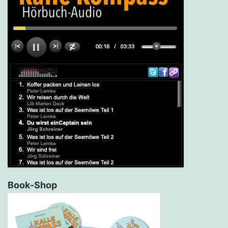
Book-Shop