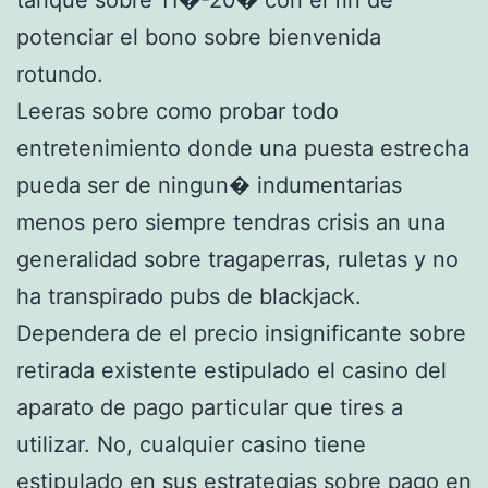
potenciar el bono sobre bienvenida
rotundo.
Leeras sobre como probar todo
entretenimiento donde una puesta estrecha
pueda ser de ningun� indumentarias
menos pero siempre tendras crisis an una
generalidad sobre tragaperras, ruletas y no
ha transpirado pubs de blackjack.
Dependera de el precio insignificante sobre
retirada existente estipulado el casino del
aparato de pago particular que tires a
utilizar. No, cualquier casino tiene
estipulado en sus estrategias sobre pago en