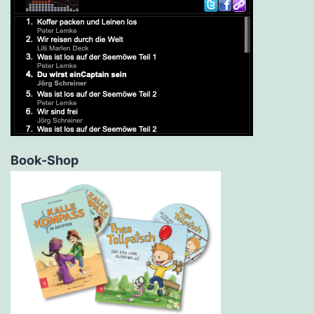
Book-Shop