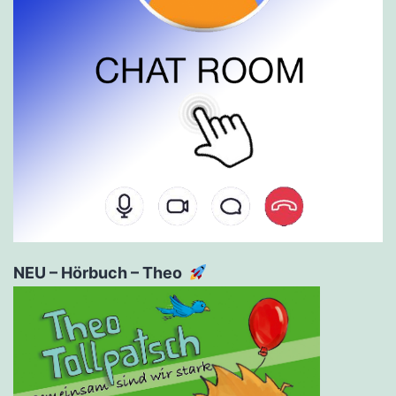
NEU – Hörbuch – Theo