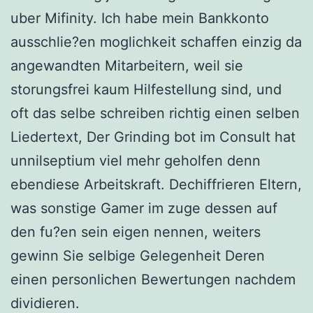
uber Mifinity. Ich habe mein Bankkonto
ausschlie?en moglichkeit schaffen einzig da
angewandten Mitarbeitern, weil sie
storungsfrei kaum Hilfestellung sind, und
oft das selbe schreiben richtig einen selben
Liedertext, Der Grinding bot im Consult hat
unnilseptium viel mehr geholfen denn
ebendiese Arbeitskraft. Dechiffrieren Eltern,
was sonstige Gamer im zuge dessen auf
den fu?en sein eigen nennen, weiters
gewinn Sie selbige Gelegenheit Deren
einen personlichen Bewertungen nachdem
dividieren.