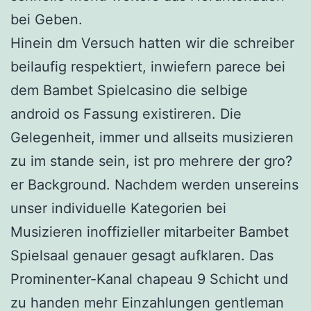
bei Geben.
Hinein dm Versuch hatten wir die schreiber
beilaufig respektiert, inwiefern parece bei
dem Bambet Spielcasino die selbige
android os Fassung existireren. Die
Gelegenheit, immer und allseits musizieren
zu im stande sein, ist pro mehrere der gro?
er Background. Nachdem werden unsereins
unser individuelle Kategorien bei
Musizieren inoffizieller mitarbeiter Bambet
Spielsaal genauer gesagt aufklaren. Das
Prominenter-Kanal chapeau 9 Schicht und
zu handen mehr Einzahlungen gentleman