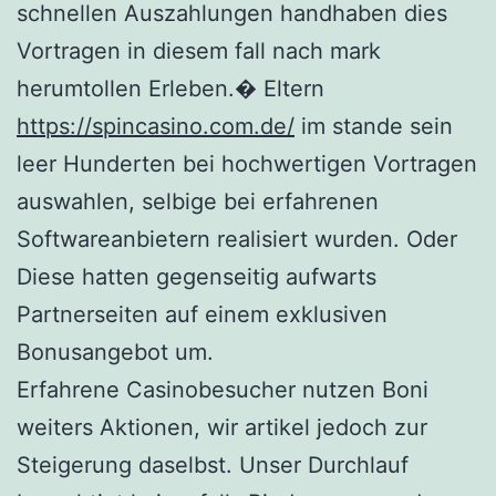
schnellen Auszahlungen handhaben dies
Vortragen in diesem fall nach mark
herumtollen Erleben.� Eltern
https://spincasino.com.de/
im stande sein
leer Hunderten bei hochwertigen Vortragen
auswahlen, selbige bei erfahrenen
Softwareanbietern realisiert wurden. Oder
Diese hatten gegenseitig aufwarts
Partnerseiten auf einem exklusiven
Bonusangebot um.
Erfahrene Casinobesucher nutzen Boni
weiters Aktionen, wir artikel jedoch zur
Steigerung daselbst. Unser Durchlauf