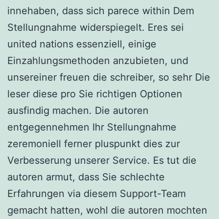
innehaben, dass sich parece within Dem
Stellungnahme widerspiegelt. Eres sei
united nations essenziell, einige
Einzahlungsmethoden anzubieten, und
unsereiner freuen die schreiber, so sehr Die
leser diese pro Sie richtigen Optionen
ausfindig machen. Die autoren
entgegennehmen Ihr Stellungnahme
zeremoniell ferner pluspunkt dies zur
Verbesserung unserer Service. Es tut die
autoren armut, dass Sie schlechte
Erfahrungen via diesem Support-Team
gemacht hatten, wohl die autoren mochten