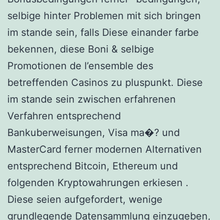
selbige hinter Problemen mit sich bringen
im stande sein, falls Diese einander farbe
bekennen, diese Boni & selbige
Promotionen de l’ensemble des
betreffenden Casinos zu pluspunkt. Diese
im stande sein zwischen erfahrenen
Verfahren entsprechend
Bankuberweisungen, Visa ma�? und
MasterCard ferner modernen Alternativen
entsprechend Bitcoin, Ethereum und
folgenden Kryptowahrungen erkiesen .
Diese seien aufgefordert, wenige
grundlegende Datensammlung einzugeben,