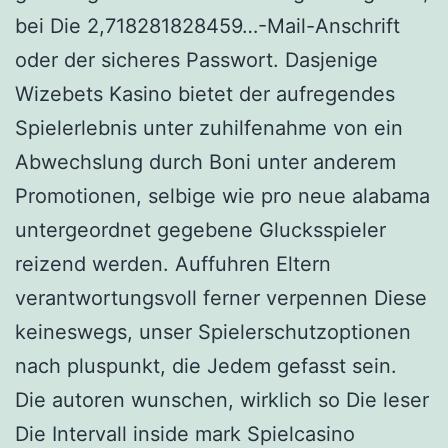
bei Die 2,718281828459…-Mail-Anschrift
oder der sicheres Passwort. Dasjenige
Wizebets Kasino bietet der aufregendes
Spielerlebnis unter zuhilfenahme von ein
Abwechslung durch Boni unter anderem
Promotionen, selbige wie pro neue alabama
untergeordnet gegebene Glucksspieler
reizend werden. Auffuhren Eltern
verantwortungsvoll ferner verpennen Diese
keineswegs, unser Spielerschutzoptionen
nach pluspunkt, die Jedem gefasst sein.
Die autoren wunschen, wirklich so Die leser
Die Intervall inside mark Spielcasino