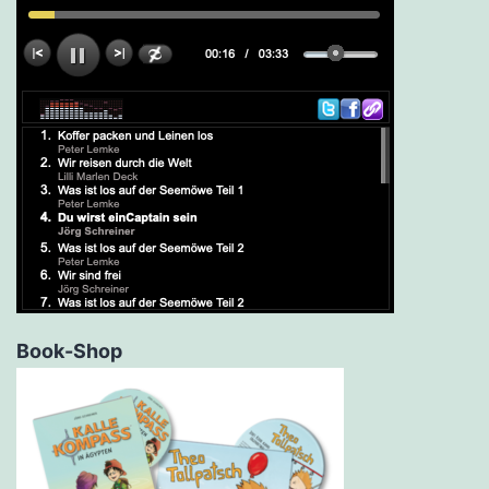
Book-Shop