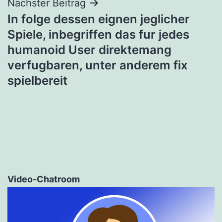
Nächster Beitrag
In folge dessen eignen jeglicher
Spiele, inbegriffen das fur jedes
humanoid User direktemang
verfugbaren, unter anderem fix
spielbereit
Video-Chatroom