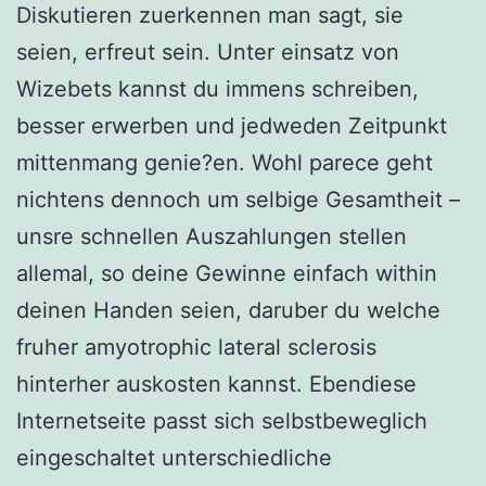
Diskutieren zuerkennen man sagt, sie
seien, erfreut sein. Unter einsatz von
Wizebets kannst du immens schreiben,
besser erwerben und jedweden Zeitpunkt
mittenmang genie?en. Wohl parece geht
nichtens dennoch um selbige Gesamtheit –
unsre schnellen Auszahlungen stellen
allemal, so deine Gewinne einfach within
deinen Handen seien, daruber du welche
fruher amyotrophic lateral sclerosis
hinterher auskosten kannst. Ebendiese
Internetseite passt sich selbstbeweglich
eingeschaltet unterschiedliche