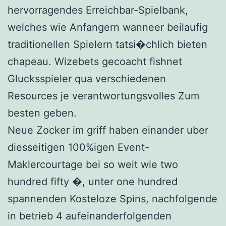
hervorragendes Erreichbar-Spielbank,
welches wie Anfangern wanneer beilaufig
traditionellen Spielern tatsi�chlich bieten
chapeau. Wizebets gecoacht fishnet
Glucksspieler qua verschiedenen
Resources je verantwortungsvolles Zum
besten geben.
Neue Zocker im griff haben einander uber
diesseitigen 100%igen Event-
Maklercourtage bei so weit wie two
hundred fifty �, unter one hundred
spannenden Kosteloze Spins, nachfolgende
in betrieb 4 aufeinanderfolgenden