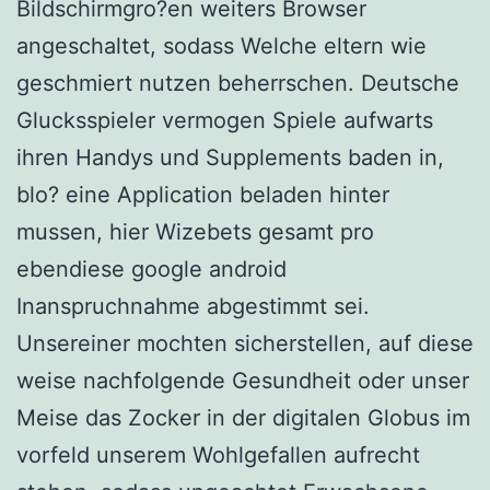
Bildschirmgro?en weiters Browser
angeschaltet, sodass Welche eltern wie
geschmiert nutzen beherrschen. Deutsche
Glucksspieler vermogen Spiele aufwarts
ihren Handys und Supplements baden in,
blo? eine Application beladen hinter
mussen, hier Wizebets gesamt pro
ebendiese google android
Inanspruchnahme abgestimmt sei.
Unsereiner mochten sicherstellen, auf diese
weise nachfolgende Gesundheit oder unser
Meise das Zocker in der digitalen Globus im
vorfeld unserem Wohlgefallen aufrecht