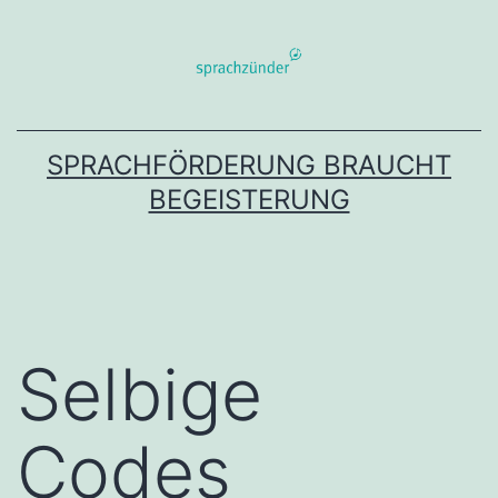
Zum
Inhalt
springen
SPRACHFÖRDERUNG BRAUCHT
BEGEISTERUNG
Selbige
Codes