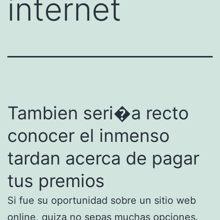
internet
Tambien seri�a recto
conocer el inmenso
tardan acerca de pagar
tus premios
Si fue su oportunidad sobre un sitio web
online, quiza no sepas muchas opciones.