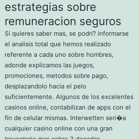
estrategias sobre
remuneracion seguros
Si quieres saber mas, se podri? informarse
el analisis total que hemos realizado
referente a cada uno sobre hombres,
adonde explicamos las juegos,
promociones, metodos sobre pago,
desplazandolo hacia el pelo
suficientemente. Algunos de los excelentes
casinos online, contabilizan de apps con el
fin de celular mismas. Interwetten seri�a
cualquier casino online con una gran
trayectoria mas sobre 3 decadas,