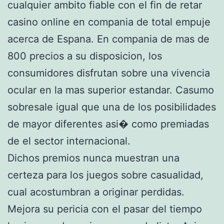
cualquier ambito fiable con el fin de retar
casino online en compania de total empuje
acerca de Espana. En compania de mas de
800 precios a su disposicion, los
consumidores disfrutan sobre una vivencia
ocular en la mas superior estandar. Casumo
sobresale igual que una de los posibilidades
de mayor diferentes asi� como premiadas
de el sector internacional.
Dichos premios nunca muestran una
certeza para los juegos sobre casualidad,
cual acostumbran a originar perdidas.
Mejora su pericia con el pasar del tiempo