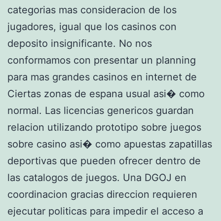
categorias mas consideracion de los
jugadores, igual que los casinos con
deposito insignificante. No nos
conformamos con presentar un planning
para mas grandes casinos en internet de
Ciertas zonas de espana usual asi� como
normal. Las licencias genericos guardan
relacion utilizando prototipo sobre juegos
sobre casino asi� como apuestas zapatillas
deportivas que pueden ofrecer dentro de
las catalogos de juegos. Una DGOJ en
coordinacion gracias direccion requieren
ejecutar politicas para impedir el acceso a