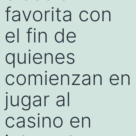
favorita con
el fin de
quienes
comienzan en
jugar al
casino en