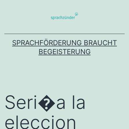
Zum
Inhalt
springen
SPRACHFÖRDERUNG BRAUCHT
BEGEISTERUNG
Seri�a la
eleccion