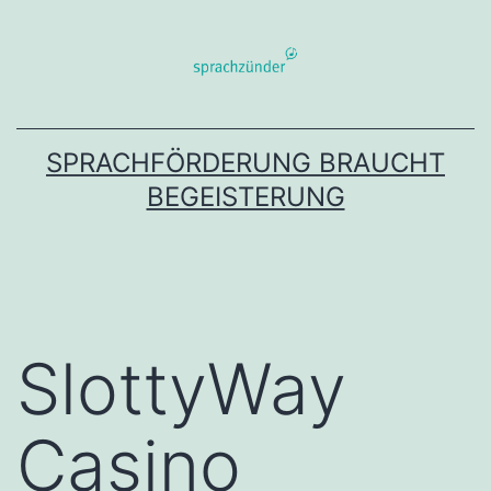
Zum
Inhalt
springen
SPRACHFÖRDERUNG BRAUCHT
BEGEISTERUNG
SlottyWay
Casino