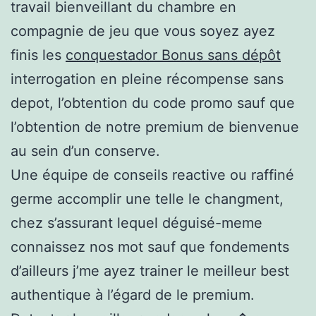
travail bienveillant du chambre en
compagnie de jeu que vous soyez ayez
finis les
conquestador Bonus sans dépôt
interrogation en pleine récompense sans
depot, l’obtention du code promo sauf que
l’obtention de notre premium de bienvenue
au sein d’un conserve.
Une équipe de conseils reactive ou raffiné
germe accomplir une telle le changment,
chez s’assurant lequel déguisé-meme
connaissez nos mot sauf que fondements
d’ailleurs j’me ayez trainer le meilleur best
authentique à l’égard de le premium.