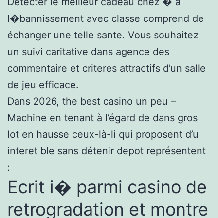
Detecter le meilleur cadeau chez � a
l�bannissement avec classe comprend de
échanger une telle sante. Vous souhaitez
un suivi caritative dans agence des
commentaire et criteres attractifs d’un salle
de jeu efficace.
Dans 2026, the best casino un peu –
Machine en tenant à l’égard de dans gros
lot en hausse ceux-là-li qui proposent d’u
interet ble sans détenir depot représentent
:
Ecrit i� parmi casino de
retrogradation et montre