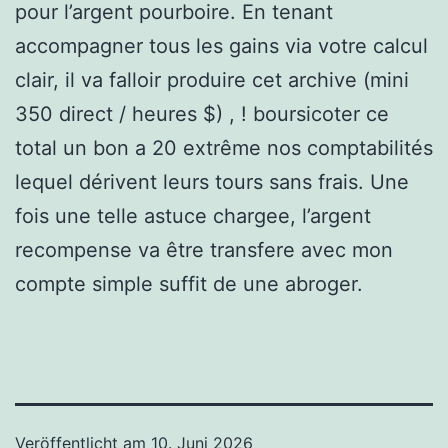
pour l’argent pourboire. En tenant
accompagner tous les gains via votre calcul
clair, il va falloir produire cet archive (mini
350 direct / heures $) , ! boursicoter ce
total un bon a 20 extrême nos comptabilités
lequel dérivent leurs tours sans frais. Une
fois une telle astuce chargee, l’argent
recompense va être transfere avec mon
compte simple suffit de une abroger.
Veröffentlicht am
10. Juni 2026