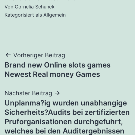
Von
Cornelia Schunck
Kategorisiert als
Allgemein
Beitragsnavigation
Vorheriger Beitrag
Brand new Online slots games
Newest Real money Games
Nächster Beitrag
Unplanma?ig wurden unabhangige
Sicherheits?Audits bei zertifizierten
Pruforganisationen durchgefuhrt,
welches bei den Auditergebnissen