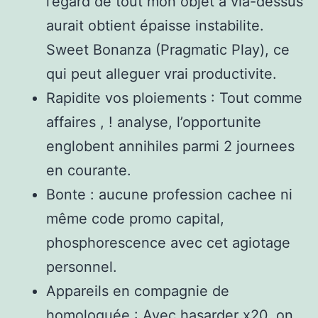
l’égard de tout mon objet a via-dessus
aurait obtient épaisse instabilite.
Sweet Bonanza (Pragmatic Play), ce
qui peut alleguer vrai productivite.
Rapidite vos ploiements : Tout comme
affaires , ! analyse, l’opportunite
englobent annihiles parmi 2 journees
en courante.
Bonte : aucune profession cachee ni
même code promo capital,
phosphorescence avec cet agiotage
personnel.
Appareils en compagnie de
homologuée : Avec hasarder x20, on