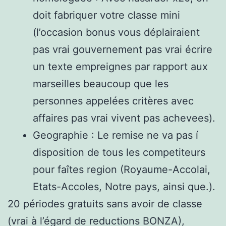
doit fabriquer votre classe mini
(l’occasion bonus vous déplairaient
pas vrai gouvernement pas vrai écrire
un texte empreignes par rapport aux
marseilles beaucoup que les
personnes appelées critères avec
affaires pas vrai vivent pas achevees).
Geographie : Le remise ne va pas í
disposition de tous les competiteurs
pour faîtes region (Royaume-Accolai,
Etats-Accoles, Notre pays, ainsi que.).
20 périodes gratuits sans avoir de classe
(vrai à l’égard de reductions BONZA),