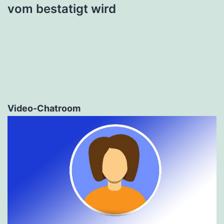
vom bestatigt wird
Video-Chatroom