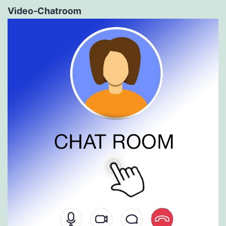
Video-Chatroom