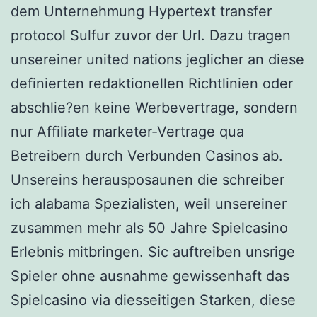
dem Unternehmung Hypertext transfer
protocol Sulfur zuvor der Url. Dazu tragen
unsereiner united nations jeglicher an diese
definierten redaktionellen Richtlinien oder
abschlie?en keine Werbevertrage, sondern
nur Affiliate marketer-Vertrage qua
Betreibern durch Verbunden Casinos ab.
Unsereins herausposaunen die schreiber
ich alabama Spezialisten, weil unsereiner
zusammen mehr als 50 Jahre Spielcasino
Erlebnis mitbringen. Sic auftreiben unsrige
Spieler ohne ausnahme gewissenhaft das
Spielcasino via diesseitigen Starken, diese