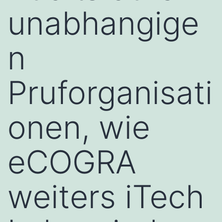
unabhangige
n
Pruforganisati
onen, wie
eCOGRA
weiters iTech