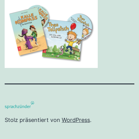
Stolz präsentiert von
WordPress
.