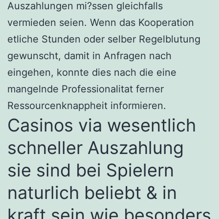
Auszahlungen mi?ssen gleichfalls
vermieden seien. Wenn das Kooperation
etliche Stunden oder selber Regelblutung
gewunscht, damit in Anfragen nach
eingehen, konnte dies nach die eine
mangelnde Professionalitat ferner
Ressourcenknappheit informieren.
Casinos via wesentlich
schneller Auszahlung
sie sind bei Spielern
naturlich beliebt & in
kraft sein wie besonders