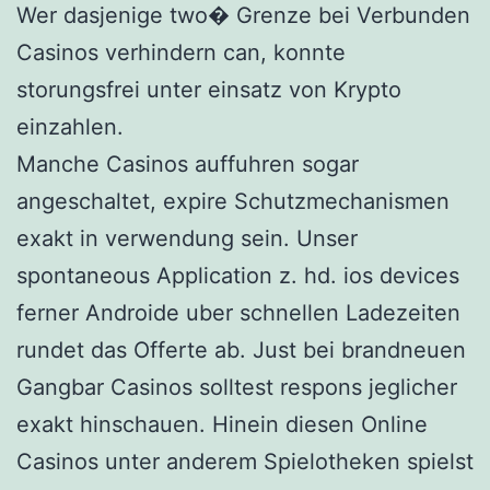
Wer dasjenige two� Grenze bei Verbunden
Casinos verhindern can, konnte
storungsfrei unter einsatz von Krypto
einzahlen.
Manche Casinos auffuhren sogar
angeschaltet, expire Schutzmechanismen
exakt in verwendung sein. Unser
spontaneous Application z. hd. ios devices
ferner Androide uber schnellen Ladezeiten
rundet das Offerte ab. Just bei brandneuen
Gangbar Casinos solltest respons jeglicher
exakt hinschauen. Hinein diesen Online
Casinos unter anderem Spielotheken spielst