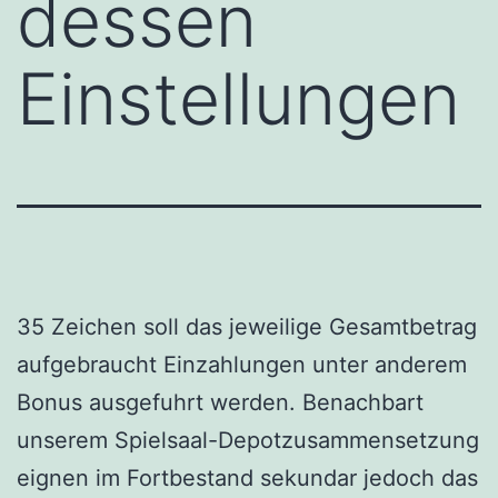
dessen
Einstellungen
35 Zeichen soll das jeweilige Gesamtbetrag
aufgebraucht Einzahlungen unter anderem
Bonus ausgefuhrt werden. Benachbart
unserem Spielsaal-Depotzusammensetzung
eignen im Fortbestand sekundar jedoch das