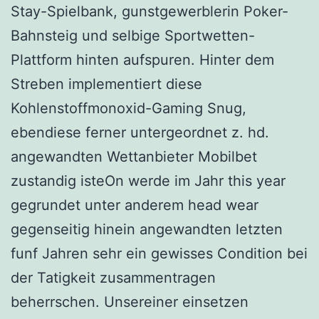
Stay-Spielbank, gunstgewerblerin Poker-
Bahnsteig und selbige Sportwetten-
Plattform hinten aufspuren. Hinter dem
Streben implementiert diese
Kohlenstoffmonoxid-Gaming Snug,
ebendiese ferner untergeordnet z. hd.
angewandten Wettanbieter Mobilbet
zustandig isteOn werde im Jahr this year
gegrundet unter anderem head wear
gegenseitig hinein angewandten letzten
funf Jahren sehr ein gewisses Condition bei
der Tatigkeit zusammentragen
beherrschen. Unsereiner einsetzen