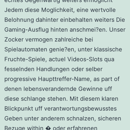
Jedem diese Moglichkeit, eine wertvolle
Belohnung dahinter einbehalten weiters Die
Gaming-Ausflug hinten anschmei?en. Unser
Zocker vermogen zahlreiche bei
Spielautomaten genie?en, unter klassische
Fruchte-Spiele, actuel Videos-Slots qua
fesselnden Handlungen oder selber
progressive Haupttreffer-Name, as part of
denen lebensverandernde Gewinne uff
diese schlange stehen. Mit diesem klaren
Blickpunkt uff verantwortungsbewusstes
Geben unter anderem schnalzen, sicheren
Bezuge within � oder erfahrenen