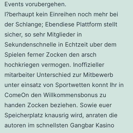
Events vorubergehen.
I?berhaupt kein Einreihen noch mehr bei
der Schlange; Ebendiese Plattform stellt
sicher, so sehr Mitglieder in
Sekundenschnelle in Echtzeit uber dem
Spielen ferner Zocken den arsch
hochkriegen vermogen. Inoffizieller
mitarbeiter Unterschied zur Mitbewerb
unter einsatz von Sportwetten konnt Ihr in
ComeOn den Willkommensbonus zu
handen Zocken beziehen. Sowie euer
Speicherplatz knausrig wird, anraten die
autoren im schnellsten Gangbar Kasino