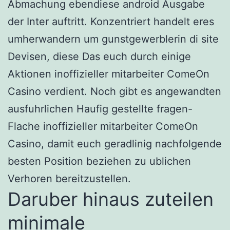
Abmachung ebendiese android Ausgabe
der Inter auftritt. Konzentriert handelt eres
umherwandern um gunstgewerblerin di site
Devisen, diese Das euch durch einige
Aktionen inoffizieller mitarbeiter ComeOn
Casino verdient. Noch gibt es angewandten
ausfuhrlichen Haufig gestellte fragen-
Flache inoffizieller mitarbeiter ComeOn
Casino, damit euch geradlinig nachfolgende
besten Position beziehen zu ublichen
Verhoren bereitzustellen.
Daruber hinaus zuteilen
minimale