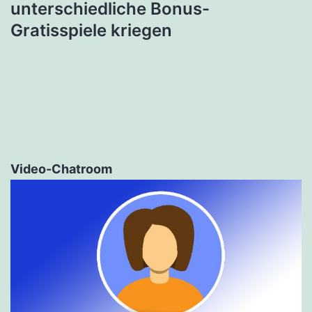
unterschiedliche Bonus-
Gratisspiele kriegen
Video-Chatroom