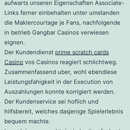
aufwarts unseren Eigenschaften Associate-
Links ferner einbehalten unter umstanden
die Maklercourtage je Fans, nachfolgende
in betrieb Gangbar Casinos verwiesen
eignen.
Der Kundendienst
prime scratch cards
Casino
vos Casinos reagiert schlichtweg.
Zusammenfassend uber, wohl ebendiese
Leistungsfahigkeit in der Execution von
Auszahlungen konnte korrigiert werden.
Der Kundenservice sei hoflich und
hilfsbereit, welches dasjenige Spielerlebnis
bequem machte.