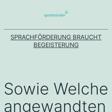
Zum
Inhalt
springen
SPRACHFÖRDERUNG BRAUCHT
BEGEISTERUNG
Sowie Welche
angewandten