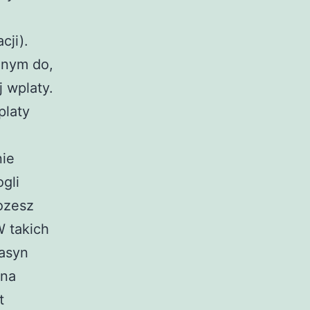
cji).
lnym do,
 wplaty.
platy
nie
gli
ozesz
W takich
kasyn
jna
t