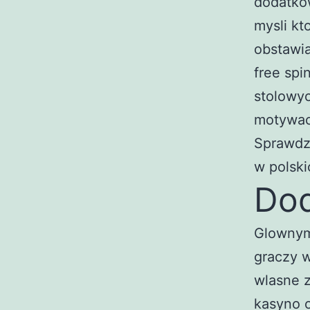
dodatkow
mysli kt
obstawia
free spi
stolowyc
motywac
Sprawdz
w polski
Dod
Glownym
graczy w
wlasne 
kasyno o