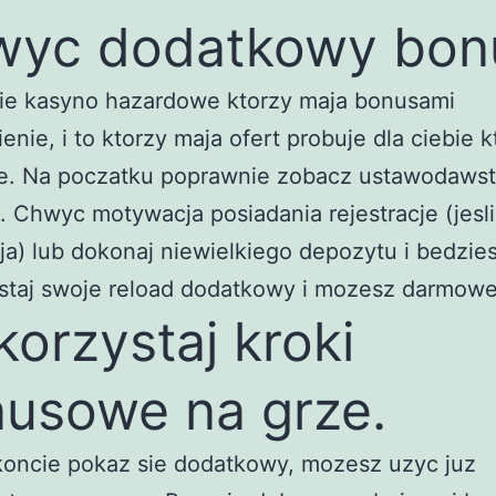
yc dodatkowy bon
nie kasyno hazardowe ktorzy maja bonusami
enie, i to ktorzy maja ofert probuje dla ciebie k
e. Na poczatku poprawnie zobacz ustawodaws
. Chwyc motywacja posiadania rejestracje (jesl
ja) lub dokonaj niewielkiego depozytu i bedzie
staj swoje reload dodatkowy i mozesz darmowe
orzystaj kroki
usowe na grze.
koncie pokaz sie dodatkowy, mozesz uzyc juz