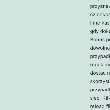
przyzna
czlonkos
Inne ka
gdy doko
Bonus p
dowolna
przypad
regulam
dostac 
skorzyst
przypad
siec. Ki
reload f