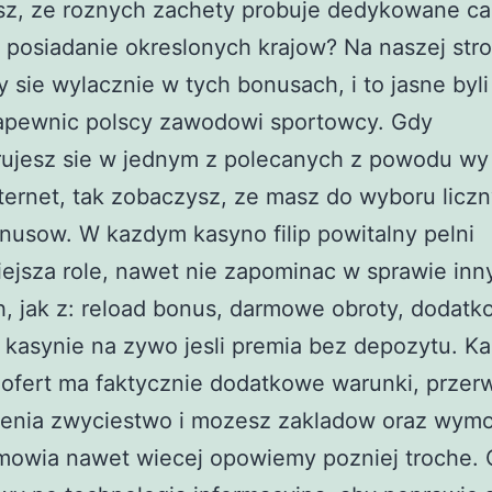
sz, ze roznych zachety probuje dedykowane ca
posiadanie okreslonych krajow? Na naszej stro
 sie wylacznie w tych bonusach, i to jasne byli
zapewnic polscy zawodowi sportowcy. Gdy
trujesz sie w jednym z polecanych z powodu w
ternet, tak zobaczysz, ze masz do wyboru licz
nusow. W kazdym kasyno filip powitalny pelni
ejsza role, nawet nie zapominac w sprawie inn
, jak z: reload bonus, darmowe obroty, dodat
kasynie na zywo jesli premia bez depozytu. K
ofert ma faktycznie dodatkowe warunki, przer
zenia zwyciestwo i mozesz zakladow oraz wymo
mowia nawet wiecej opowiemy pozniej troche. 