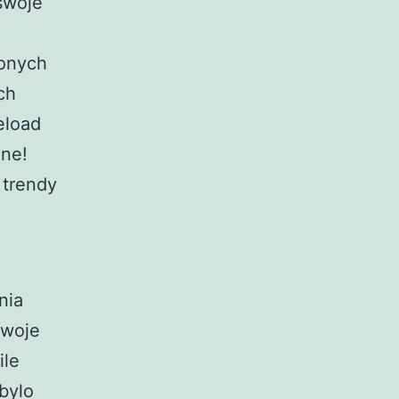
swoje
zonych
ch
eload
ne!
 trendy
nia
twoje
ile
bylo