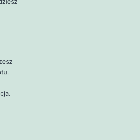
dziesz
zesz
otu.
cja.