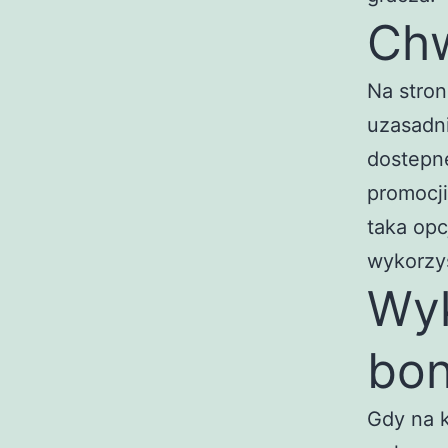
Chw
Na stro
uzasadni
dostepn
promocji
taka opc
wykorzy
Wyk
bon
Gdy na 