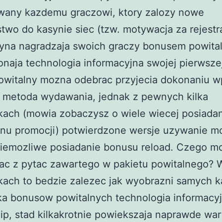
wany kazdemu graczowi, ktory zalozy nowe
two do kasynie siec (tzw. motywacja za rejestra
syna nagradzaja swoich graczy bonusem powita
naja technologia informacyjna swojej pierwszej
owitalny mozna odebrac przyjecia dokonaniu w
 metoda wydawania, jednak z pewnych kilka
kach (mowia zobaczysz o wiele wiecej posiada
inu promocji) potwierdzone wersje uzywanie mo
niemozliwe posiadanie bonusu reload. Czego m
ac z pytac zawartego w pakietu powitalnego? 
kach to bedzie zalezec jak wyobrazni samych 
lka bonusow powitalnych technologia informacy
ilip, stad kilkakrotnie powiekszaja naprawde war