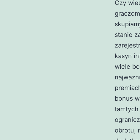
Czy wie
graczom 
skupiamy
stanie 
zarejes
kasyn in
wiele bo
najwazni
premiach
bonus w 
tamtych 
ogranic
obrotu, 