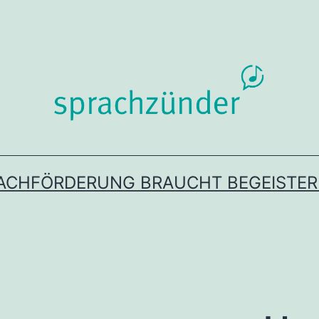
ACHFÖRDERUNG BRAUCHT BEGEISTE