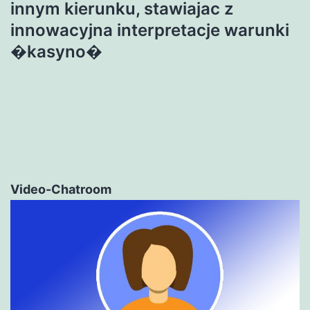
innym kierunku, stawiajac z
innowacyjna interpretacje warunki
�kasyno�
Video-Chatroom