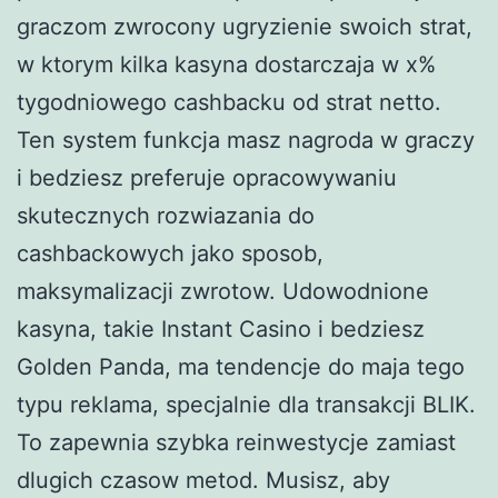
graczom zwrocony ugryzienie swoich strat,
w ktorym kilka kasyna dostarczaja w x%
tygodniowego cashbacku od strat netto.
Ten system funkcja masz nagroda w graczy
i bedziesz preferuje opracowywaniu
skutecznych rozwiazania do
cashbackowych jako sposob,
maksymalizacji zwrotow. Udowodnione
kasyna, takie Instant Casino i bedziesz
Golden Panda, ma tendencje do maja tego
typu reklama, specjalnie dla transakcji BLIK.
To zapewnia szybka reinwestycje zamiast
dlugich czasow metod. Musisz, aby