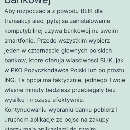
Aby rozpoczac a z powodu BLIK dla
transakcji siec, pytaj sa zainstalowanie
kompatybilnej uzywa bankowej na swoim
smartfonie. Przede wszystkim wybierz
jeden w czternascie glownych polskich
bankow, ktore oferuja wlasciwosci BLIK, jak
w PKO Pozyczkodawca Polski lub po prostu
ING. Ta opcja ma faktycznie, jednego Twoje
wlasne minuty bedziesz przebiegaly bez
wysilku i mozesz efektywnie.
Kontynuowaniu wybraniu banku pobierz i
uruchom aplikacje ze pojsc na zakupy
ktorzy maja aplikacjami do swoim