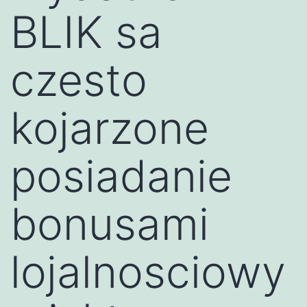
BLIK sa
czesto
kojarzone
posiadanie
bonusami
lojalnosciowy