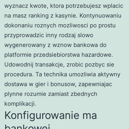
wyznacz kwote, ktora potrzebujesz wplacic
na masz ranking z kasynie. Kontynuowaniu
dokonaniu roznych mozliwosci po prostu
przyprowadzic inny rodzaj slowo
wygenerowany z wznow bankowa do
platformie przedsiebiorstwa hazardowe.
Udowodnij transakcje, zrobic pozbyc sie
procedura. Ta technika umozliwia aktywny
dostawa w gier i bonusow, zapewniajac
plynne rozumie zamiast zbednych
komplikacji.
Konfigurowanie ma
bankowej