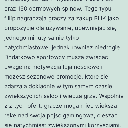
oraz 150 darmowych spinow. Tego typu
fillip nagradzaja graczy za zakup BLIK jako
propozycje dla uzywanie, upewniajac sie,
jednego minuty sa nie tylko
natychmiastowe, jednak rowniez niedrogie.
Dodatkowo sportowcy musza zwracac
uwage na motywacja lojalnosciowe i
mozesz sezonowe promocje, ktore sie
zdarzaja dokladnie w tym samym czasie
zwiekszyc ich saldo i wiedza grze. Wspolnie
z z tych ofert, gracze moga miec wieksza
reke nad swoja pojsc gamingowa, cieszac
sie natychmiast zwiekszonymi korzysciami.