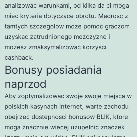
analizowac warunkami, od kilka da ci moga
miec kryteria dotyczace obrotu. Madrosc z
tamtych szczegolow moze pomoc graczom
uzyskac zatrudnionego mezczyzne i
mozesz zmaksymalizowac korzysci
cashback.
Bonusy posiadania
naprzod
Aby zoptymalizowac swoje swoje miejsca w
polskich kasynach internet, warte zachodu
obejrzec dostepnosci bonusow BLIK, ktore
moga znacznie wiecej uzupelnic znaczek