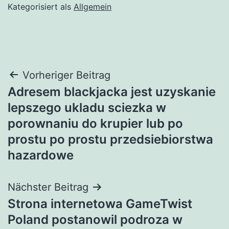
Kategorisiert als
Allgemein
Beitragsnavigation
Vorheriger Beitrag
Adresem blackjacka jest uzyskanie
lepszego ukladu sciezka w
porownaniu do krupier lub po
prostu po prostu przedsiebiorstwa
hazardowe
Nächster Beitrag
Strona internetowa GameTwist
Poland postanowil podroza w