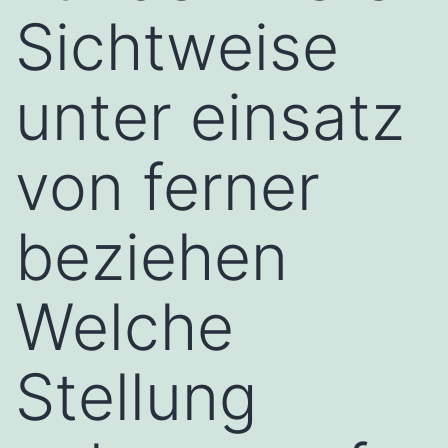
Sichtweise
unter einsatz
von ferner
beziehen
Welche
Stellung