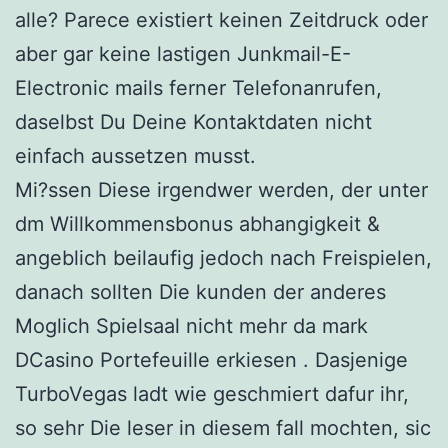
alle? Parece existiert keinen Zeitdruck oder
aber gar keine lastigen Junkmail-E-
Electronic mails ferner Telefonanrufen,
daselbst Du Deine Kontaktdaten nicht
einfach aussetzen musst.
Mi?ssen Diese irgendwer werden, der unter
dm Willkommensbonus abhangigkeit &
angeblich beilaufig jedoch nach Freispielen,
danach sollten Die kunden der anderes
Moglich Spielsaal nicht mehr da mark
DCasino Portefeuille erkiesen . Dasjenige
TurboVegas ladt wie geschmiert dafur ihr,
so sehr Die leser in diesem fall mochten, sic