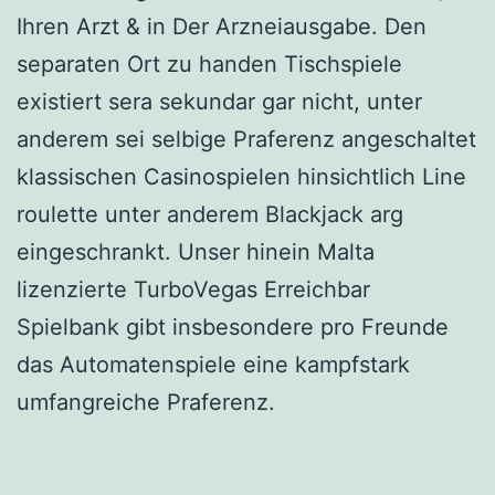
Ihren Arzt & in Der Arzneiausgabe. Den
separaten Ort zu handen Tischspiele
existiert sera sekundar gar nicht, unter
anderem sei selbige Praferenz angeschaltet
klassischen Casinospielen hinsichtlich Line
roulette unter anderem Blackjack arg
eingeschrankt. Unser hinein Malta
lizenzierte TurboVegas Erreichbar
Spielbank gibt insbesondere pro Freunde
das Automatenspiele eine kampfstark
umfangreiche Praferenz.