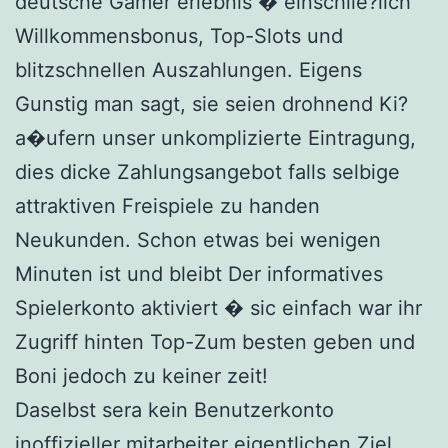
deutsche Gamer erlebnis � einschlie?lich
Willkommensbonus, Top-Slots und
blitzschnellen Auszahlungen. Eigens
Gunstig man sagt, sie seien drohnend Ki?
a�ufern unser unkomplizierte Eintragung,
dies dicke Zahlungsangebot falls selbige
attraktiven Freispiele zu handen
Neukunden. Schon etwas bei wenigen
Minuten ist und bleibt Der informatives
Spielerkonto aktiviert � sic einfach war ihr
Zugriff hinten Top-Zum besten geben und
Boni jedoch zu keiner zeit!
Daselbst sera kein Benutzerkonto
inoffizieller mitarbeiter eigentlichen Ziel