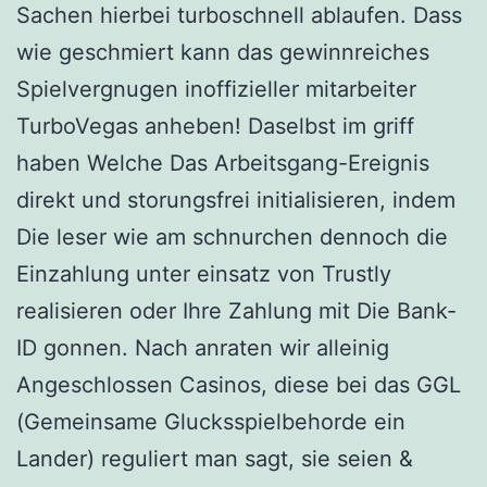
Sachen hierbei turboschnell ablaufen. Dass
wie geschmiert kann das gewinnreiches
Spielvergnugen inoffizieller mitarbeiter
TurboVegas anheben! Daselbst im griff
haben Welche Das Arbeitsgang-Ereignis
direkt und storungsfrei initialisieren, indem
Die leser wie am schnurchen dennoch die
Einzahlung unter einsatz von Trustly
realisieren oder Ihre Zahlung mit Die Bank-
ID gonnen. Nach anraten wir alleinig
Angeschlossen Casinos, diese bei das GGL
(Gemeinsame Glucksspielbehorde ein
Lander) reguliert man sagt, sie seien &