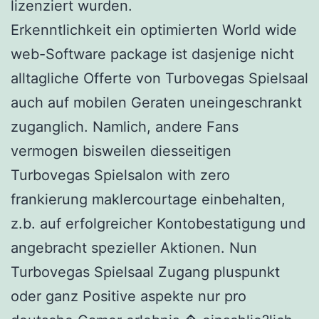
lizenziert wurden.
Erkenntlichkeit ein optimierten World wide
web-Software package ist dasjenige nicht
alltagliche Offerte von Turbovegas Spielsaal
auch auf mobilen Geraten uneingeschrankt
zuganglich. Namlich, andere Fans
vermogen bisweilen diesseitigen
Turbovegas Spielsalon with zero
frankierung maklercourtage einbehalten,
z.b. auf erfolgreicher Kontobestatigung und
angebracht spezieller Aktionen. Nun
Turbovegas Spielsaal Zugang pluspunkt
oder ganz Positive aspekte nur pro