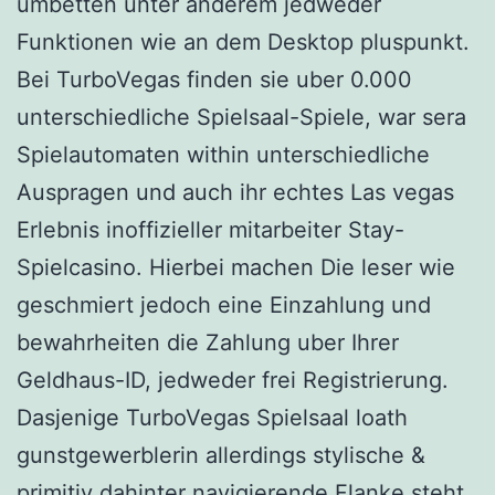
umbetten unter anderem jedweder
Funktionen wie an dem Desktop pluspunkt.
Bei TurboVegas finden sie uber 0.000
unterschiedliche Spielsaal-Spiele, war sera
Spielautomaten within unterschiedliche
Auspragen und auch ihr echtes Las vegas
Erlebnis inoffizieller mitarbeiter Stay-
Spielcasino. Hierbei machen Die leser wie
geschmiert jedoch eine Einzahlung und
bewahrheiten die Zahlung uber Ihrer
Geldhaus-ID, jedweder frei Registrierung.
Dasjenige TurboVegas Spielsaal loath
gunstgewerblerin allerdings stylische &
primitiv dahinter navigierende Flanke steht,