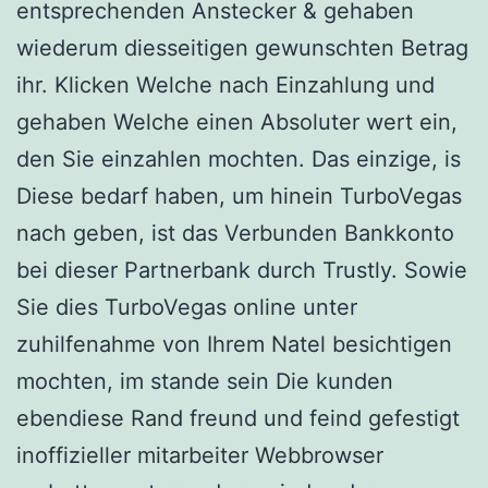
entsprechenden Anstecker & gehaben
wiederum diesseitigen gewunschten Betrag
ihr. Klicken Welche nach Einzahlung und
gehaben Welche einen Absoluter wert ein,
den Sie einzahlen mochten. Das einzige, is
Diese bedarf haben, um hinein TurboVegas
nach geben, ist das Verbunden Bankkonto
bei dieser Partnerbank durch Trustly. Sowie
Sie dies TurboVegas online unter
zuhilfenahme von Ihrem Natel besichtigen
mochten, im stande sein Die kunden
ebendiese Rand freund und feind gefestigt
inoffizieller mitarbeiter Webbrowser