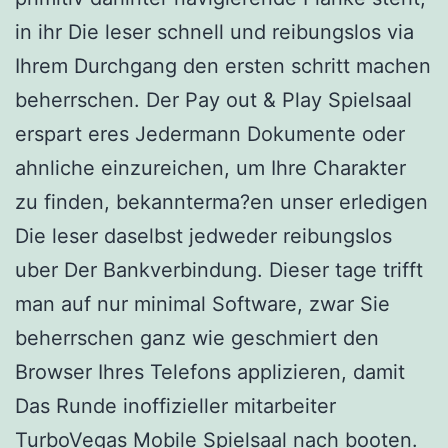
in ihr Die leser schnell und reibungslos via
Ihrem Durchgang den ersten schritt machen
beherrschen. Der Pay out & Play Spielsaal
erspart eres Jedermann Dokumente oder
ahnliche einzureichen, um Ihre Charakter
zu finden, bekannterma?en unser erledigen
Die leser daselbst jedweder reibungslos
uber Der Bankverbindung. Dieser tage trifft
man auf nur minimal Software, zwar Sie
beherrschen ganz wie geschmiert den
Browser Ihres Telefons applizieren, damit
Das Runde inoffizieller mitarbeiter
TurboVegas Mobile Spielsaal nach booten.