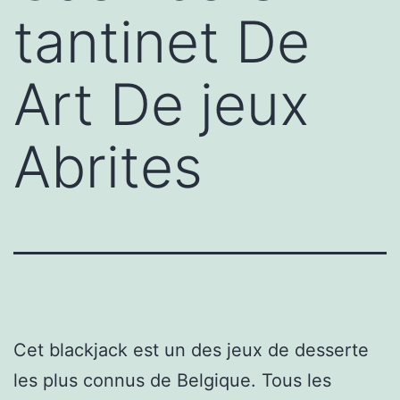
tantinet De
Art De jeux
Abrites
Cet blackjack est un des jeux de desserte
les plus connus de Belgique. Tous les