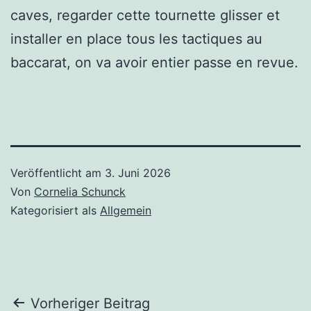
caves, regarder cette tournette glisser et
installer en place tous les tactiques au
baccarat, on va avoir entier passe en revue.
Veröffentlicht am
3. Juni 2026
Von
Cornelia Schunck
Kategorisiert als
Allgemein
Beitragsnavigation
Vorheriger Beitrag