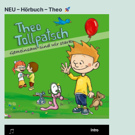
NEU – Hörbuch – Theo