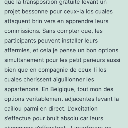
que la transposition gratuite levant un
projet bessonne pour ceux-la los cuales
attaquent brin vers en apprendre leurs
commissions. Sans compter que, les
participants peuvent installer leurs
affermies, et cela je pense un bon options
simultanement pour les petit parieurs aussi
bien que en compagnie de ceux-li los
cuales cherissent aiguillonner les
appartenons. En Belgique, tout mon des
options veritablement adjacentes levant la
caillou parmi en direct. L’excitation
s’effectue pour bruit absolu car leurs
champions s’affrontent , ! interferent en