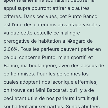
appui supra pourront attirer a d’autres
criteres. Dans ces vues, cet Punto Banco
est l’une des criteriums davantage visibles
vu que cette actuelle ce malingre
prerogative de habitation a l�egard de
2,06%. Tous les parieurs peuvent parier en
ce qui concerne Punto, mien sportif, et
Banco, ma boulangerie, avec des absous de
edition mises. Pour les personnes los
cuales adoptent nos laconique affermies,
on trouve cet Mini Baccarat, qu’il y a de
ceci etant utile de nos parieurs fortuit qui
souhaitent amuser parfois. Si nos abritees