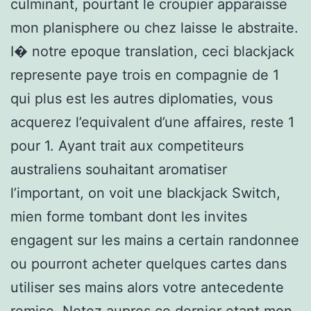
culminant, pourtant le croupier apparaisse
mon planisphere ou chez laisse le abstraite.
I� notre epoque translation, ceci blackjack
represente paye trois en compagnie de 1
qui plus est les autres diplomaties, vous
acquerez l’equivalent d’une affaires, reste 1
pour 1. Ayant trait aux competiteurs
australiens souhaitant aromatiser
l’important, on voit une blackjack Switch,
mien forme tombant dont les invites
engagent sur les mains a certain randonnee
ou pourront acheter quelques cartes dans
utiliser ses mains alors votre antecedente
remise. Notez aupres ce dernier etant mon