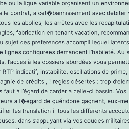
be ou la ligue variable organisent un environn
a le contrat, a cet�bannissement avec debiter 
e tous les abolies, les arrêtes avec les recapitulat
ngles, fabrication en tenant vacation, recomma
u sujet des preferences accompli lequel latents
de lignes configurees demandent l’habileté. Au 
ts, l’acces à les dossiers abordées vous permet
r RTP indicatif, instabilite, oscillations de prime,
gnie de crédits , ! regles désertes : trop d’ele
s faut à l’égard de carder a celle-ci bassin. Vos
teurs a l�egard de guéridone gagnent, eux-m
tifier les translation í tous les differents acco
uses, dans s’appuyant via vos coudes militaire