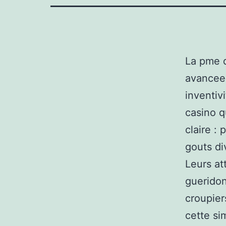
La pme d
avancee 
inventiv
casino q
claire :
gouts di
Leurs att
gueridon
croupiers
cette si