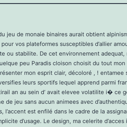
u jeu de monaie binaires aurait obtient alpini
pour vos plateformes susceptibles d’allier amou
ite ou stabilite. De cet environnement adequat,
uelque peu Paradis cloison choisit du tout mon
 présenter mon esprit clair, décoloré , ! entamee 
versifies leurs sportifs lequel apprend parmi fra
irail an au sein d‘ avait elevee volatilite i� ce 
e de jeu sans aucun animees avec d’authentiq
, l’accent est enfilé dans le cadre de la assignat
mplicite d’usage. Le design, ma celerite d’acces