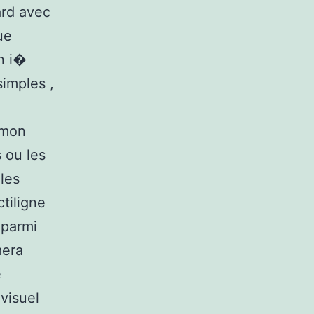
ard avec
ue
n i�
simples ,
 mon
 ou les
les
tiligne
 parmi
mera
e
visuel