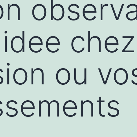
n observa
idee chez 
sion ou vo
issements