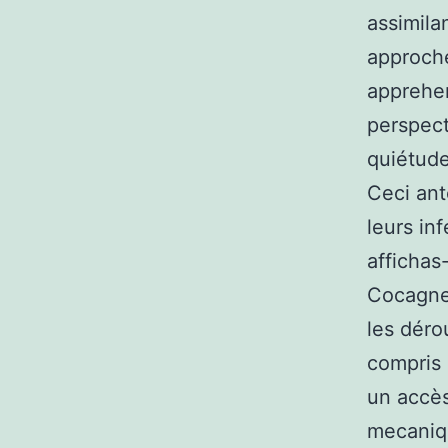
assimila
approche
apprehe
perspect
quiétude
Ceci ant
leurs in
affichas
Cocagne 
les dér
compris 
un accès
mecaniqu