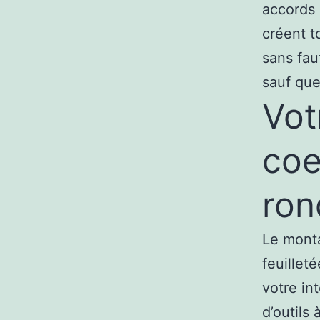
accords 
créent t
sans fau
sauf que
Vot
coe
ron
Le mont
feuilleté
votre in
d’outils