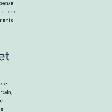
mpense
 obtient
ements
et
nte
rtain,
ie
ns