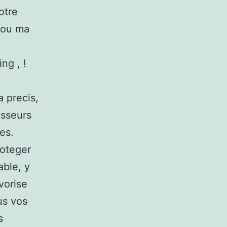
otre
 ou ma
ng , !
 precis,
isseurs
es.
roteger
ble, y
vorise
us vos
s