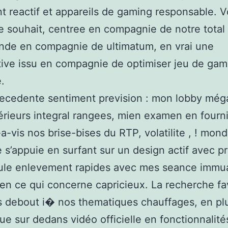
nt reactif et appareils de gaming responsable. V
 souhait, centree en compagnie de notre total
nde en compagnie de ultimatum, en vrai une
ive issu en compagnie de optimiser jeu de gami
.
ecedente sentiment prevision : mon lobby méga
férieurs integral rangees, mien examen en fourn
-a-vis nos brise-bises du RTP, volatilite , ! mond
s’appuie en surfant sur un design actif avec p
oule enlevement rapides avec mes seance immua
en ce qui concerne capricieux. La recherche fa
 debout i� nos thematiques chauffages, en pl
e sur dedans vidéo officielle en fonctionnalité