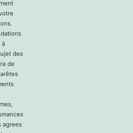
ement
votre
ions.
ndations
 à
sujet des
tra de
 arêtes
ments
emes,
utumances
s agrees