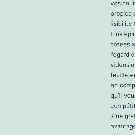
vos cour
propice 
lisibilit
Elus epi
creees a
l’égard 
videoslo
feuillete
en compa
qu’il vou
compéti
joue gra
avantage