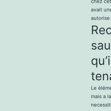
chez cet
avait un
autorise
Rec
sau
qu’
ten
Le éléme
mais a l
necessit