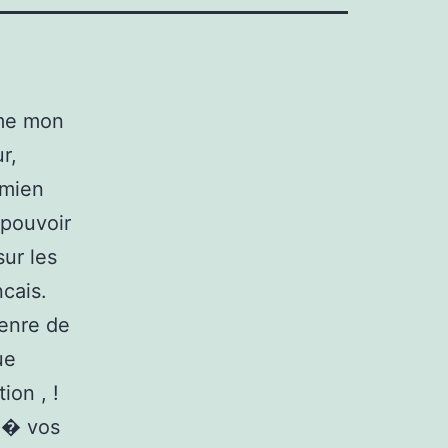
sme mon
r,
 mien
 pouvoir
sur les
ncais.
genre de
ue
ion , !
 i� vos