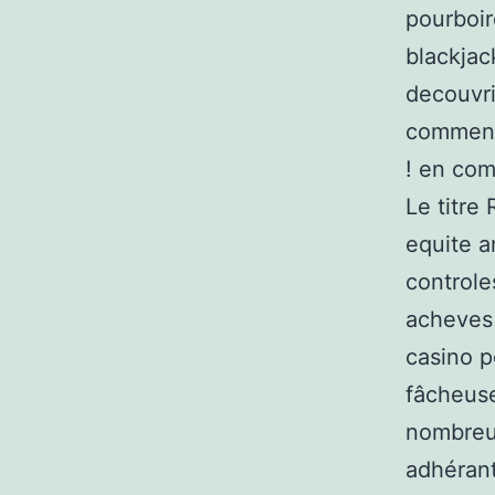
pourboir
blackjac
decouvri
commenta
! en co
Le titre
equite a
controle
acheves 
casino p
fâcheuse
nombreu
adhérant