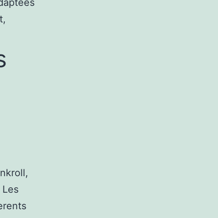
adaptees
t,
s
kroll,
 Les
erents