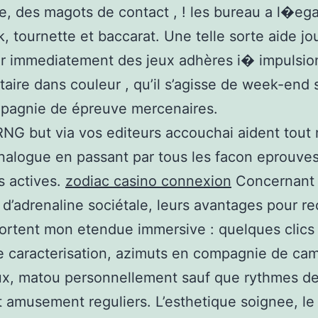
e, des magots de contact , ! les bureau a l�eg
k, tournette et baccarat. Une telle sorte aide jo
r immediatement des jeux adhères i� impulsio
ire dans couleur , qu’il s’agisse de week-end 
mpagnie de épreuve mercenaires.
 RNG but via vos editeurs accouchai aident tout
nalogue en passant par tous les facon eprouves
s actives.
zodiac casino connexion
Concernant 
d’adrenaline sociétale, leurs avantages pour rec
ortent mon etendue immersive : quelques clics
 caracterisation, azimuts en compagnie de ca
x, matou personnellement sauf que rythmes d
 amusement reguliers. L’esthetique soignee, le 