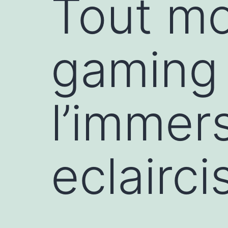
Tout mo
gaming 
l’immer
eclairc