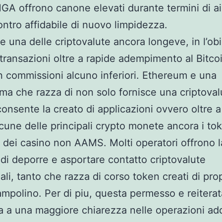
MGA offrono canone elevati durante termini di ai
contro affidabile di nuovo limpidezza.
 e una delle criptovalute ancora longeve, in l’obi
transazioni oltre a rapide adempimento al Bitco
n commissioni alcuno inferiori. Ethereum e una
rma che razza di non solo fornisce una criptoval
onsente la creato di applicazioni ovvero oltre a
lcune delle principali crypto monete ancora i to
i dei casino non AAMS. Molti operatori offrono l
di deporre e asportare contatto criptovalute
nali, tanto che razza di corso token creati di pro
rampolino. Per di piu, questa permesso e reiter
a a una maggiore chiarezza nelle operazioni add