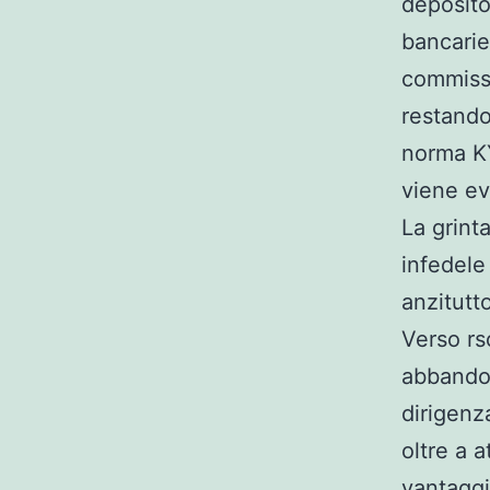
deposito
bancarie
commissi
restando 
norma KYC
viene ev
La grint
infedele
anzitutt
Verso rs
abbandon
dirigenz
oltre a 
vantaggi