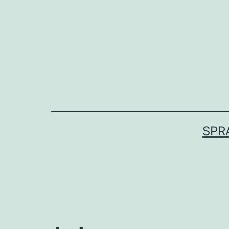
Zum
Inhalt
springen
SPR