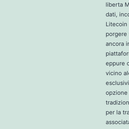
liberta 
dati, in
Litecoin
porgere 
ancora i
piattafo
eppure c
vicino a
esclusiv
opzione 
tradizio
per la t
associat