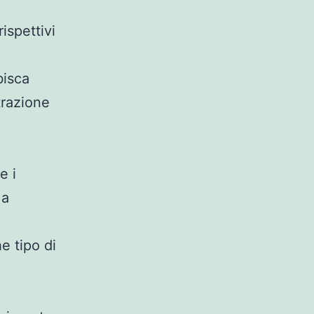
ispettivi
bisca
strazione
e i
 a
e tipo di