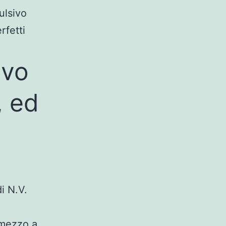
ulsivo
fetti
ivo
, ed
i N.V.
mmezzo a