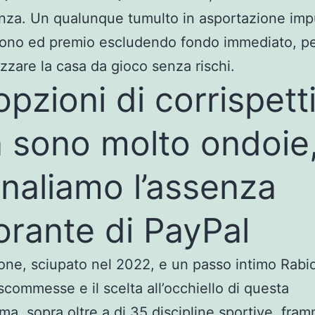
enza. Un qualunque tumulto in asportazione imp
ono ed premio escludendo fondo immediato, per
izzare la casa da gioco senza rischi.
opzioni di corrispett
 sono molto ondoie
naliamo l’assenza
orante di PayPal
zione, sciupato nel 2022, e un passo intimo Rabid
 scommesse e il scelta all’occhiello di questa
rma, sopra oltre a di 35 discipline sportive, fra