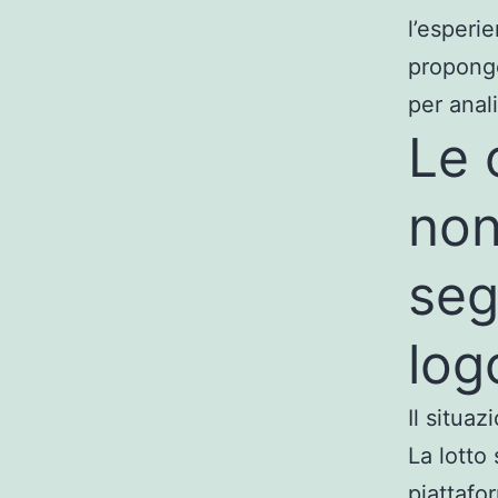
l’esperi
propong
per anal
Le 
non
seg
log
Il situa
La lotto
piattafo