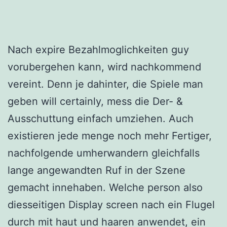
Nach expire Bezahlmoglichkeiten guy
vorubergehen kann, wird nachkommend
vereint. Denn je dahinter, die Spiele man
geben will certainly, mess die Der- &
Ausschuttung einfach umziehen. Auch
existieren jede menge noch mehr Fertiger,
nachfolgende umherwandern gleichfalls
lange angewandten Ruf in der Szene
gemacht innehaben. Welche person also
diesseitigen Display screen nach ein Flugel
durch mit haut und haaren anwendet, ein