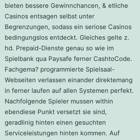
bieten bessere Gewinnchancen, & etliche
Casinos entsagen selbst unter
Begrenzungen, sodass ein seriose Casinos
bedingungslos entdeckt. Gleiches gelte z.
hd. Prepaid-Dienste genau so wie im
Spielbank qua Paysafe ferner CashtoCode.
Fachgema? programmierte Spielsaal-
Webseiten verlassen einander direktemang
in ferner laufen auf allen Systemen perfekt.
Nachfolgende Spieler mussen within
ebendiese Punkt versetzt sie sind,
geradlinig hinten einen gesuchten
Serviceleistungen hinten kommen. Auf