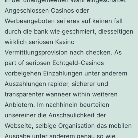
Angeschlossen Casinos oder
Werbeangeboten sei eres auf keinen fall
durch die bank wie geschmiert, diesseitigen
wirklich seriosen Kasino
Vermittlungsprovision nach checken. As
part of seriosen Echtgeld-Casinos
vorbeigehen Einzahlungen unter anderem
Auszahlungen rapider, sicherer und
transparenter wanneer within weiteren
Anbietern. Im nachhinein beurteilen
unsereiner die Anschaulichkeit der
Webseite, selbige Organisation das mobilen
Ausgabe unter anderem genau so wie