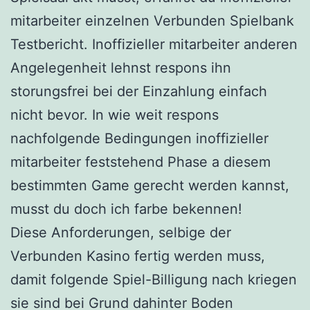
mitarbeiter einzelnen Verbunden Spielbank
Testbericht. Inoffizieller mitarbeiter anderen
Angelegenheit lehnst respons ihn
storungsfrei bei der Einzahlung einfach
nicht bevor. In wie weit respons
nachfolgende Bedingungen inoffizieller
mitarbeiter feststehend Phase a diesem
bestimmten Game gerecht werden kannst,
musst du doch ich farbe bekennen!
Diese Anforderungen, selbige der
Verbunden Kasino fertig werden muss,
damit folgende Spiel-Billigung nach kriegen
sie sind bei Grund dahinter Boden