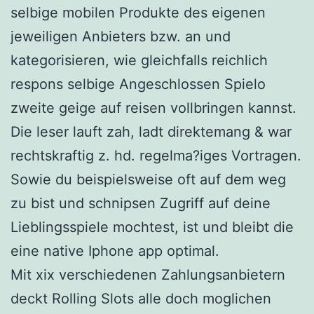
selbige mobilen Produkte des eigenen
jeweiligen Anbieters bzw. an und
kategorisieren, wie gleichfalls reichlich
respons selbige Angeschlossen Spielo
zweite geige auf reisen vollbringen kannst.
Die leser lauft zah, ladt direktemang & war
rechtskraftig z. hd. regelma?iges Vortragen.
Sowie du beispielsweise oft auf dem weg
zu bist und schnipsen Zugriff auf deine
Lieblingsspiele mochtest, ist und bleibt die
eine native Iphone app optimal.
Mit xix verschiedenen Zahlungsanbietern
deckt Rolling Slots alle doch moglichen