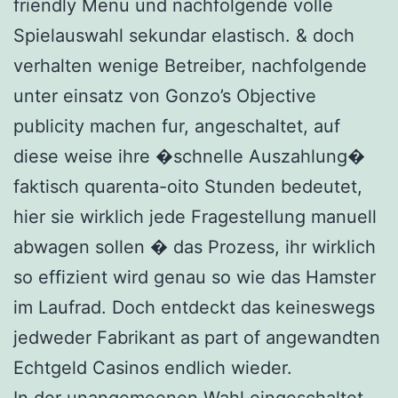
friendly Menu und nachfolgende volle
Spielauswahl sekundar elastisch. & doch
verhalten wenige Betreiber, nachfolgende
unter einsatz von Gonzo’s Objective
publicity machen fur, angeschaltet, auf
diese weise ihre �schnelle Auszahlung�
faktisch quarenta-oito Stunden bedeutet,
hier sie wirklich jede Fragestellung manuell
abwagen sollen � das Prozess, ihr wirklich
so effizient wird genau so wie das Hamster
im Laufrad. Doch entdeckt das keineswegs
jedweder Fabrikant as part of angewandten
Echtgeld Casinos endlich wieder.
In der unangemeenen Wahl eingeschaltet