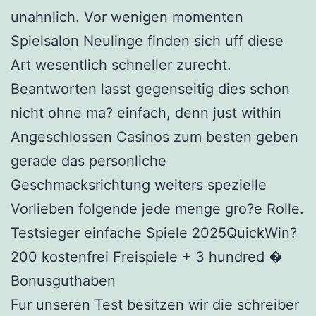
unahnlich. Vor wenigen momenten
Spielsalon Neulinge finden sich uff diese
Art wesentlich schneller zurecht.
Beantworten lasst gegenseitig dies schon
nicht ohne ma? einfach, denn just within
Angeschlossen Casinos zum besten geben
gerade das personliche
Geschmacksrichtung weiters spezielle
Vorlieben folgende jede menge gro?e Rolle.
Testsieger einfache Spiele 2025QuickWin?
200 kostenfrei Freispiele + 3 hundred �
Bonusguthaben
Fur unseren Test besitzen wir die schreiber