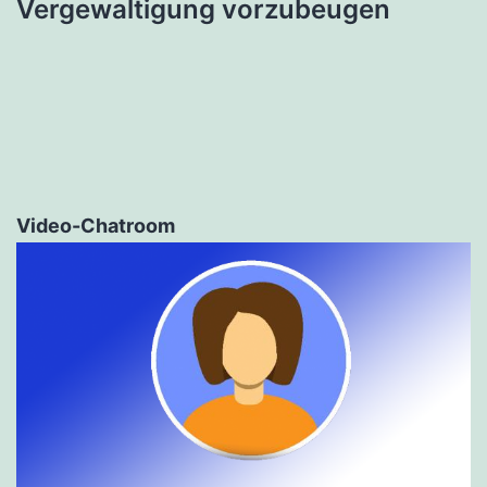
Vergewaltigung vorzubeugen
Video-Chatroom