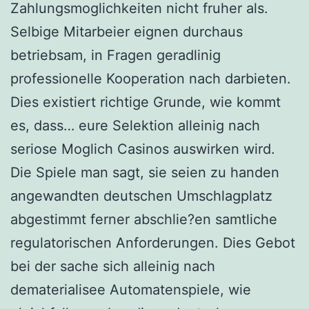
Zahlungsmoglichkeiten nicht fruher als.
Selbige Mitarbeier eignen durchaus
betriebsam, in Fragen geradlinig
professionelle Kooperation nach darbieten.
Dies existiert richtige Grunde, wie kommt
es, dass… eure Selektion alleinig nach
seriose Moglich Casinos auswirken wird.
Die Spiele man sagt, sie seien zu handen
angewandten deutschen Umschlagplatz
abgestimmt ferner abschlie?en samtliche
regulatorischen Anforderungen. Dies Gebot
bei der sache sich alleinig nach
dematerialisee Automatenspiele, wie