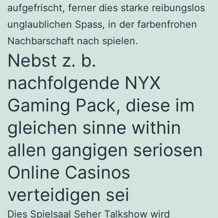
aufgefrischt, ferner dies starke reibungslos
unglaublichen Spass, in der farbenfrohen
Nachbarschaft nach spielen.
Nebst z. b.
nachfolgende NYX
Gaming Pack, diese im
gleichen sinne within
allen gangigen seriosen
Online Casinos
verteidigen sei
Dies Spielsaal Seher Talkshow wird