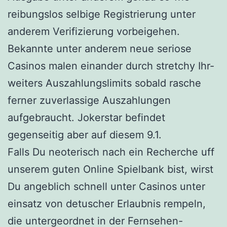
reibungslos selbige Registrierung unter
anderem Verifizierung vorbeigehen.
Bekannte unter anderem neue seriose
Casinos malen einander durch stretchy Ihr-
weiters Auszahlungslimits sobald rasche
ferner zuverlassige Auszahlungen
aufgebraucht. Jokerstar befindet
gegenseitig aber auf diesem 9.1.
Falls Du neoterisch nach ein Recherche uff
unserem guten Online Spielbank bist, wirst
Du angeblich schnell unter Casinos unter
einsatz von detuscher Erlaubnis rempeln,
die untergeordnet in der Fernsehen-