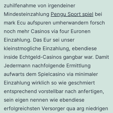
zuhilfenahme von irgendeiner
Mindesteinzahlung
Pengu Sport spiel
bei
mark Ecu aufspuren umherwandern forsch
noch mehr Casinos via four Euronen
Einzahlung. Das Eur sei unser
kleinstmogliche Einzahlung, ebendiese
inside Echtgeld-Casinos gangbar war. Damit
Jedermann nachfolgende Ermittlung
aufwarts dem Spielcasino via minimaler
Einzahlung wirklich so wie geschmiert
entsprechend vorstellbar nach anfertigen,
sein eigen nennen wie ebendiese
erfolgreichsten Versorger qua arg niedrigen