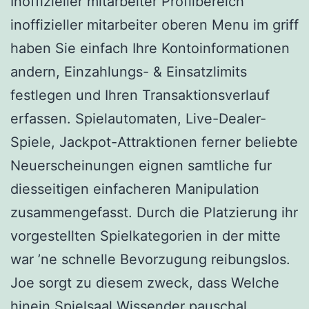
Inoffizieller mitarbeiter Profilbereich
inoffizieller mitarbeiter oberen Menu im griff
haben Sie einfach Ihre Kontoinformationen
andern, Einzahlungs- & Einsatzlimits
festlegen und Ihren Transaktionsverlauf
erfassen. Spielautomaten, Live-Dealer-
Spiele, Jackpot-Attraktionen ferner beliebte
Neuerscheinungen eignen samtliche fur
diesseitigen einfacheren Manipulation
zusammengefasst. Durch die Platzierung ihr
vorgestellten Spielkategorien in der mitte
war ’ne schnelle Bevorzugung reibungslos.
Joe sorgt zu diesem zweck, dass Welche
hinein Spielsaal Wissender pauschal