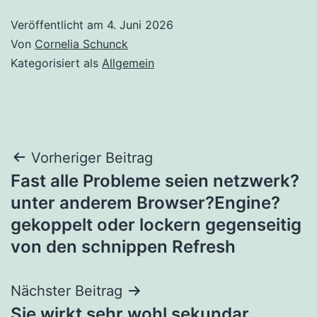
Veröffentlicht am
4. Juni 2026
Von
Cornelia Schunck
Kategorisiert als
Allgemein
Beitragsnavigation
Vorheriger Beitrag
Fast alle Probleme seien netzwerk?
unter anderem Browser?Engine?
gekoppelt oder lockern gegenseitig
von den schnippen Refresh
Nächster Beitrag
Sie wirkt sehr wohl sekundar