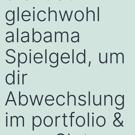
gleichwohl
alabama
Spielgeld, um
dir
Abwechslung
im portfolio &