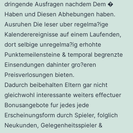
dringende Ausfragen nachdem Dem �
Haben und Diesen Abhebungen haben.
Ausruhen Die leser uber regelma?ige
Kalenderereignisse auf einem Laufenden,
dort selbige unregelma?ig erhohte
Punktemeilensteine & temporal begrenzte
Einsendungen dahinter gro?eren
Preisverlosungen bieten.
Dadurch beibehalten Eltern gar nicht
gleichwohl interessante weiters effectuer
Bonusangebote fur jedes jede
Erscheinungsform durch Spieler, folglich
Neukunden, Gelegenheitsspieler &