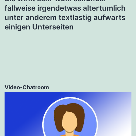
fallweise irgendetwas altertumlich
unter anderem textlastig aufwarts
einigen Unterseiten
Video-Chatroom