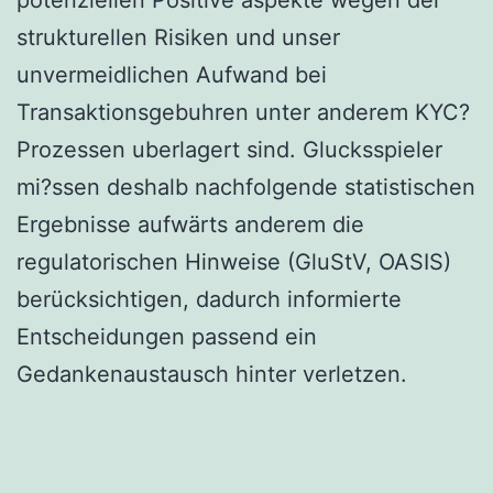
strukturellen Risiken und unser
unvermeidlichen Aufwand bei
Transaktionsgebuhren unter anderem KYC?
Prozessen uberlagert sind. Glucksspieler
mi?ssen deshalb nachfolgende statistischen
Ergebnisse aufwärts anderem die
regulatorischen Hinweise (GluStV, OASIS)
berücksichtigen, dadurch informierte
Entscheidungen passend ein
Gedankenaustausch hinter verletzen.