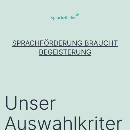
Zum
Inhalt
springen
SPRACHFÖRDERUNG BRAUCHT
BEGEISTERUNG
Unser
Auswahlkriter