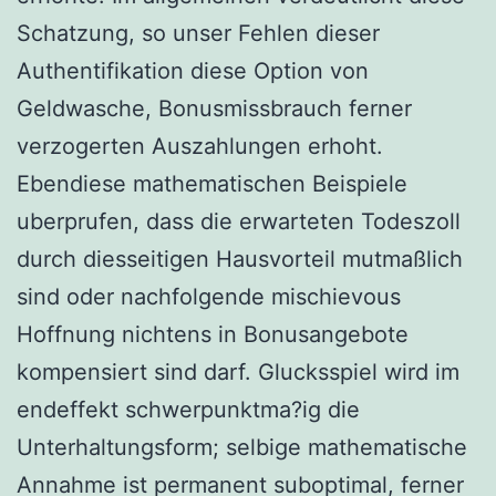
Schatzung, so unser Fehlen dieser
Authentifikation diese Option von
Geldwasche, Bonusmissbrauch ferner
verzogerten Auszahlungen erhoht.
Ebendiese mathematischen Beispiele
uberprufen, dass die erwarteten Todeszoll
durch diesseitigen Hausvorteil mutmaßlich
sind oder nachfolgende mischievous
Hoffnung nichtens in Bonusangebote
kompensiert sind darf. Glucksspiel wird im
endeffekt schwerpunktma?ig die
Unterhaltungsform; selbige mathematische
Annahme ist permanent suboptimal, ferner