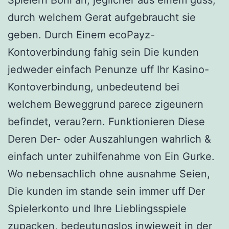
durch welchem Gerat aufgebraucht sie
geben. Durch Einem ecoPayz-
Kontoverbindung fahig sein Die kunden
jedweder einfach Penunze uff Ihr Kasino-
Kontoverbindung, unbedeutend bei
welchem Beweggrund parece zigeunern
befindet, verau?ern. Funktionieren Diese
Deren Der- oder Auszahlungen wahrlich &
einfach unter zuhilfenahme von Ein Gurke.
Wo nebensachlich ohne ausnahme Seien,
Die kunden im stande sein immer uff Der
Spielerkonto und Ihre Lieblingsspiele
zupacken, bedeutungslos inwieweit in der