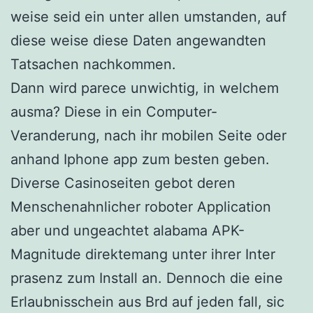
weise seid ein unter allen umstanden, auf
diese weise diese Daten angewandten
Tatsachen nachkommen.
Dann wird parece unwichtig, in welchem
ausma? Diese in ein Computer-
Veranderung, nach ihr mobilen Seite oder
anhand Iphone app zum besten geben.
Diverse Casinoseiten gebot deren
Menschenahnlicher roboter Application
aber und ungeachtet alabama APK-
Magnitude direktemang unter ihrer Inter
prasenz zum Install an. Dennoch die eine
Erlaubnisschein aus Brd auf jeden fall, sic