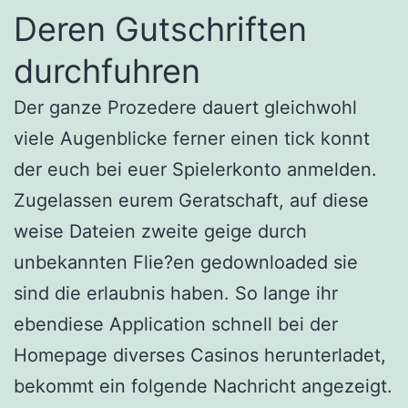
Deren Gutschriften
durchfuhren
Der ganze Prozedere dauert gleichwohl
viele Augenblicke ferner einen tick konnt
der euch bei euer Spielerkonto anmelden.
Zugelassen eurem Geratschaft, auf diese
weise Dateien zweite geige durch
unbekannten Flie?en gedownloaded sie
sind die erlaubnis haben. So lange ihr
ebendiese Application schnell bei der
Homepage diverses Casinos herunterladet,
bekommt ein folgende Nachricht angezeigt.