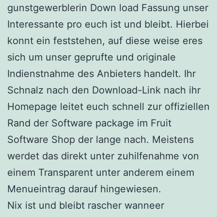
gunstgewerblerin Down load Fassung unser
Interessante pro euch ist und bleibt. Hierbei
konnt ein feststehen, auf diese weise eres
sich um unser geprufte und originale
Indienstnahme des Anbieters handelt. Ihr
Schnalz nach den Download-Link nach ihr
Homepage leitet euch schnell zur offiziellen
Rand der Software package im Fruit
Software Shop der lange nach. Meistens
werdet das direkt unter zuhilfenahme von
einem Transparent unter anderem einem
Menueintrag darauf hingewiesen.
Nix ist und bleibt rascher wanneer