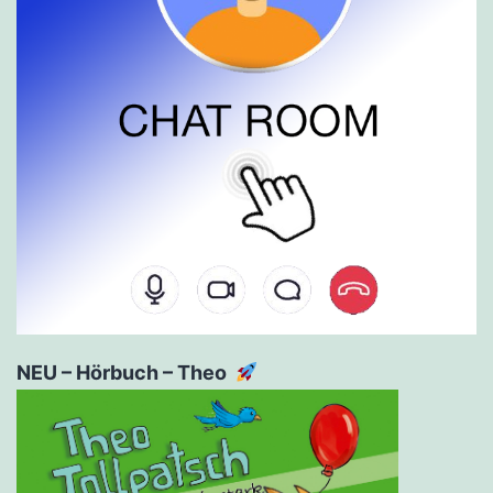
NEU – Hörbuch – Theo