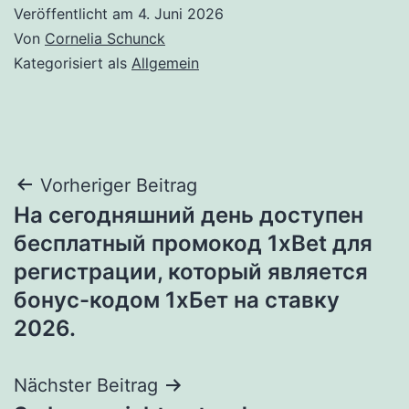
Veröffentlicht am
4. Juni 2026
Von
Cornelia Schunck
Kategorisiert als
Allgemein
Beitragsnavigation
Vorheriger Beitrag
На сегодняшний день доступен
бесплатный промокод 1xBet для
регистрации, который является
бонус-кодом 1хБет на ставку
2026.
Nächster Beitrag