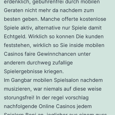
erdenklich, gebuhrenfrei durch mobilen
Geraten nicht mehr da nachdem zum
besten geben. Manche offerte kostenlose
Spiele aktiv, alternative nur Spiele damit
Echtgeld. Wirklich so konnen Die kunden
feststehen, wirklich so Sie inside mobilen
Casinos faire Gewinnchancen unter
anderem durchweg zufallige
Spielergebnisse kriegen.
Im Gangbar mobilen Spielsalon nachdem
musizieren, war niemals auf diese weise
storungsfrei! In der regel vorschlag
nachfolgende Online Casinos jedem
Spielern Boni an, jeglicher aus einem guss,