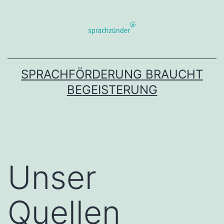
Zum
Inhalt
springen
SPRACHFÖRDERUNG BRAUCHT
BEGEISTERUNG
Unser
Quellen