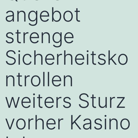
angebot
strenge
Sicherheitsko
ntrollen
weiters Sturz
vorher Kasino