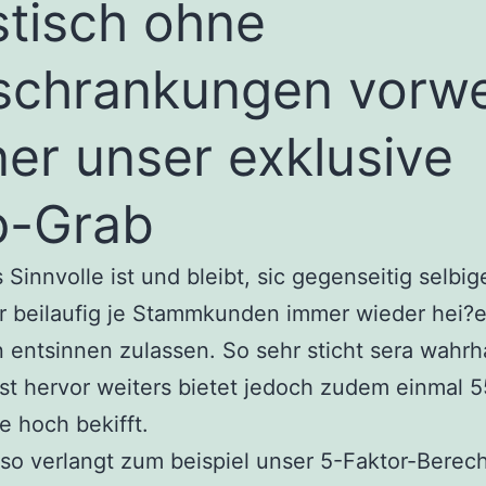
stisch ohne
schrankungen vorw
ner unser exklusive
p-Grab
 Sinnvolle ist und bleibt, sic gegenseitig selbig
r beilaufig je Stammkunden immer wieder hei?
 entsinnen zulassen. So sehr sticht sera wahrh
ast hervor weiters bietet jedoch zudem einmal 5
le hoch bekifft.
 so verlangt zum beispiel unser 5-Faktor-Berec