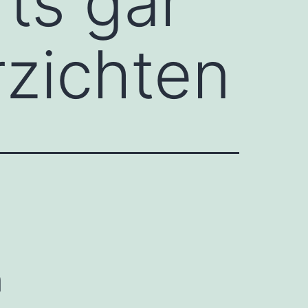
ts gar
rzichten
h