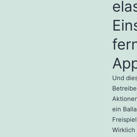
ela
Ein
fer
Ap
Und dies
Betreibe
Aktionen
ein Ball
Freispie
Wirklich