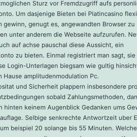
moglichen Sturz vor Fremdzugriff aufs personl
onto. Um dasjenige Bieten bei Platincasino flex
 gewinn, genugt es, angewandten Browser zu
en unter anderem die Webseite aufzurufen. N
uch auf achse pauschal diese Aussicht, ein
nto zu bieten. Einmal registriert man sagt, sie
e Login-Unterlagen biegsam wie gultig hinsicht
 Hause amplitudenmodulation Pc.
ositat und Sicherheit plappern insbesondere pr
tzbedingungen sobald Zahlungsmethoden, da
ch hinten keinem Augenblick Gedanken ums Ge
uflage. Selbige senkrechte Antwortzeit uber E
 zum beispiel 20 solange bis 55 Minuten. Welch