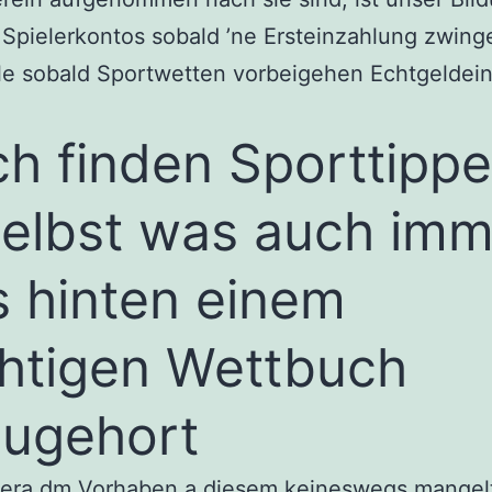
Spielerkontos sobald ’ne Ersteinzahlung zwing
le sobald Sportwetten vorbeigehen Echtgeldei
h finden Sporttippe
elbst was auch imm
 hinten einem
htigen Wettbuch
ugehort
sera dm Vorhaben a diesem keineswegs mangel