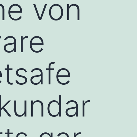
me von
ware
tsafe
kundar