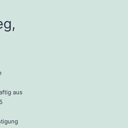
eg,
e
e
aftig aus
5
htigung