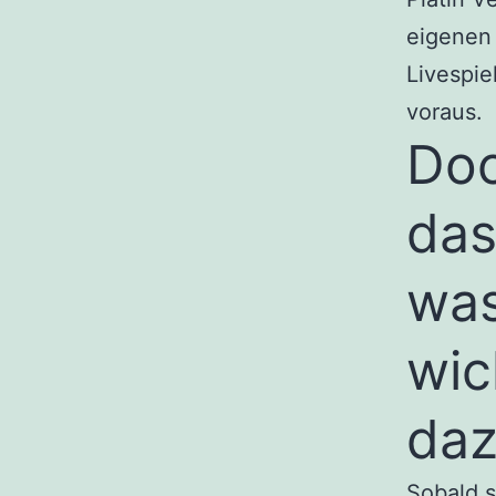
eigenen 
Livespie
voraus.
Doc
das
was
wic
daz
Sobald 