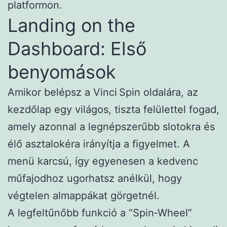
platformon.
Landing on the
Dashboard: Első
benyomások
Amikor belépsz a Vinci Spin oldalára, az
kezdőlap egy világos, tiszta felülettel fogad,
amely azonnal a legnépszerűbb slotokra és
élő asztalokéra irányítja a figyelmet. A
menü karcsú, így egyenesen a kedvenc
műfajodhoz ugorhatsz anélkül, hogy
végtelen almappákat görgetnél.
A legfeltűnőbb funkció a “Spin‑Wheel”