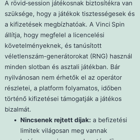
A rövid‑session játékosnak biztosítékra van
szüksége, hogy a játékok tisztességesek és
a kifizetések megbízhatóak. A Vinci Spin
állítja, hogy megfelel a licencelési
követelményeknek, és tanúsított
véletlenszám-generátorokat (RNG) használ
minden slotban és asztali játékban. Bár
nyilvánosan nem érhetők el az operátor
részletei, a platform folyamatos, időben
történő kifizetései támogatják a játékos
bizalmát.
Nincsenek rejtett díjak:
a befizetési
limitek világosan meg vannak