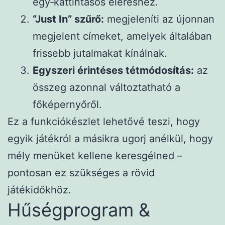
egy‑kattintásos eléréshez.
“Just In” szűrő:
megjeleníti az újonnan
megjelent címeket, amelyek általában
frissebb jutalmakat kínálnak.
Egyszeri érintéses tétmódosítás:
az
összeg azonnal változtatható a
főképernyőről.
Ez a funkciókészlet lehetővé teszi, hogy
egyik játékról a másikra ugorj anélkül, hogy
mély menüket kellene keresgélned –
pontosan ez szükséges a rövid
játékidőkhöz.
Hűségprogram &