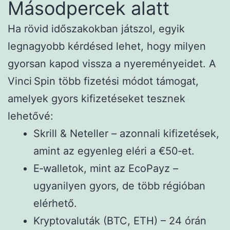
Másodpercek alatt
Ha rövid időszakokban játszol, egyik
legnagyobb kérdésed lehet, hogy milyen
gyorsan kapod vissza a nyereményeidet. A
Vinci Spin több fizetési módot támogat,
amelyek gyors kifizetéseket tesznek
lehetővé:
Skrill & Neteller – azonnali kifizetések,
amint az egyenleg eléri a €50‑et.
E‑walletok, mint az EcoPayz –
ugyanilyen gyors, de több régióban
elérhető.
Kryptovaluták (BTC, ETH) – 24 órán