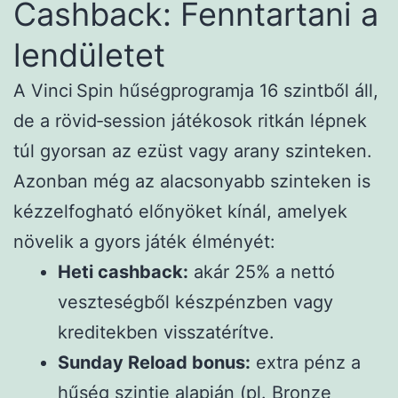
Cashback: Fenntartani a
lendületet
A Vinci Spin hűségprogramja 16 szintből áll,
de a rövid‑session játékosok ritkán lépnek
túl gyorsan az ezüst vagy arany szinteken.
Azonban még az alacsonyabb szinteken is
kézzelfogható előnyöket kínál, amelyek
növelik a gyors játék élményét:
Heti cashback:
akár 25% a nettó
veszteségből készpénzben vagy
kreditekben visszatérítve.
Sunday Reload bonus:
extra pénz a
hűség szintje alapján (pl. Bronze