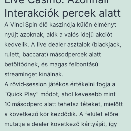
Interakciók percek alatt
A Vinci Spin élő kaszinója külön élményt
nyújt azoknak, akik a valós idejű akciót
kedvelik. A live dealer asztalok (blackjack,
rulett, baccarat) másodpercek alatt
betöltődnek, és magas felbontású
streaminget kínálnak.
A rövid‑session játékos értékelni fogja a
“Quick Play” módot, ahol kevesebb mint
10 másodperc alatt tehetsz téteket, mielőtt
a következő kör kezdődik. A felület előre
mutatja a dealer következő kártyáját, így