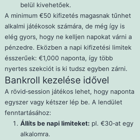
belül kivehetőek.
A minimum €50 kifizetés magasnak tűnhet
alkalmi játékosok számára, de még így is
elég gyors, hogy ne kelljen napokat várni a
pénzedre. Eközben a napi kifizetési limitek
ésszerűek: €1,000 naponta, így több
nyertes szekciót is ki tudsz egyben zárni.
Bankroll kezelése idővel
A rövid‑session játékos lehet, hogy naponta
egyszer vagy kétszer lép be. A lendület
fenntartásához:
Állíts be napi limiteket:
pl. €30‑at egy
alkalomra.