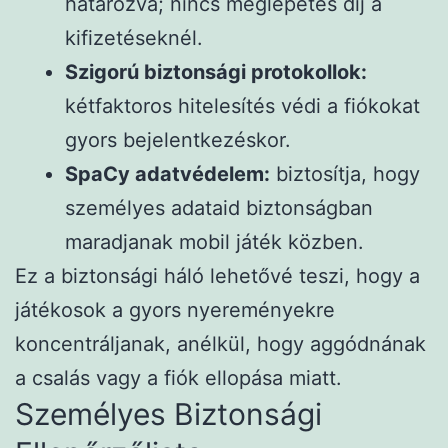
határozva; nincs meglepetés díj a
kifizetéseknél.
Szigorú biztonsági protokollok:
kétfaktoros hitelesítés védi a fiókokat
gyors bejelentkezéskor.
SpaCy adatvédelem:
biztosítja, hogy
személyes adataid biztonságban
maradjanak mobil játék közben.
Ez a biztonsági háló lehetővé teszi, hogy a
játékosok a gyors nyereményekre
koncentráljanak, anélkül, hogy aggódnának
a csalás vagy a fiók ellopása miatt.
Személyes Biztonsági