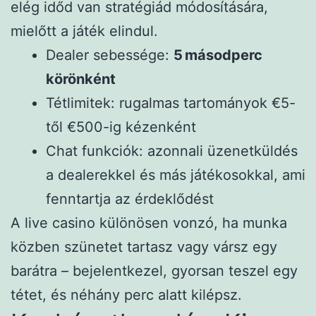
elég időd van stratégiád módosítására,
mielőtt a játék elindul.
Dealer sebessége:
5 másodperc
körönként
Tétlimitek: rugalmas tartományok €5-
től €500-ig kézenként
Chat funkciók: azonnali üzenetküldés
a dealerekkel és más játékosokkal, ami
fenntartja az érdeklődést
A live casino különösen vonzó, ha munka
közben szünetet tartasz vagy vársz egy
barátra – bejelentkezel, gyorsan teszel egy
tétet, és néhány perc alatt kilépsz.