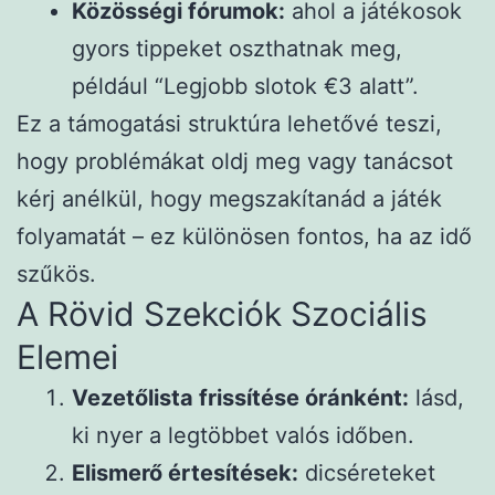
Közösségi fórumok:
ahol a játékosok
gyors tippeket oszthatnak meg,
például “Legjobb slotok €3 alatt”.
Ez a támogatási struktúra lehetővé teszi,
hogy problémákat oldj meg vagy tanácsot
kérj anélkül, hogy megszakítanád a játék
folyamatát – ez különösen fontos, ha az idő
szűkös.
A Rövid Szekciók Szociális
Elemei
Vezetőlista frissítése óránként:
lásd,
ki nyer a legtöbbet valós időben.
Elismerő értesítések:
dicséreteket