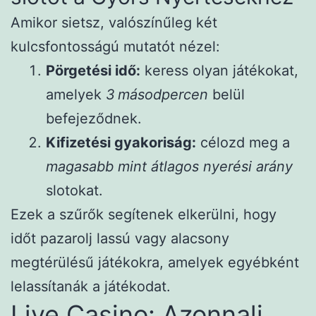
Amikor sietsz, valószínűleg két
kulcsfontosságú mutatót nézel:
Pörgetési idő:
keress olyan játékokat,
amelyek
3 másodpercen
belül
befejeződnek.
Kifizetési gyakoriság:
célozd meg a
magasabb mint átlagos nyerési arány
slotokat.
Ezek a szűrők segítenek elkerülni, hogy
időt pazarolj lassú vagy alacsony
megtérülésű játékokra, amelyek egyébként
lelassítanák a játékodat.
Live Casino: Azonnali