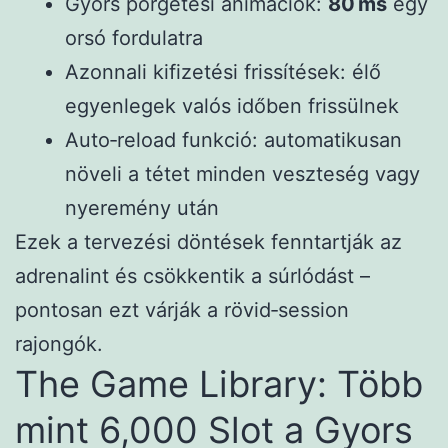
Gyors pörgetési animációk:
80 ms
egy
orsó fordulatra
Azonnali kifizetési frissítések: élő
egyenlegek valós időben frissülnek
Auto‑reload funkció: automatikusan
növeli a tétet minden veszteség vagy
nyeremény után
Ezek a tervezési döntések fenntartják az
adrenalint és csökkentik a súrlódást –
pontosan ezt várják a rövid‑session
rajongók.
The Game Library: Több
mint 6,000 Slot a Gyors