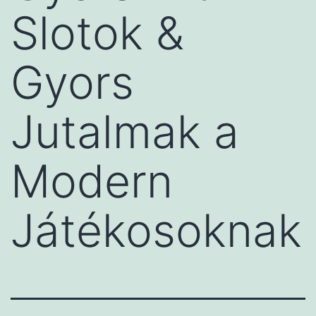
Slotok &
Gyors
Jutalmak a
Modern
Játékosoknak