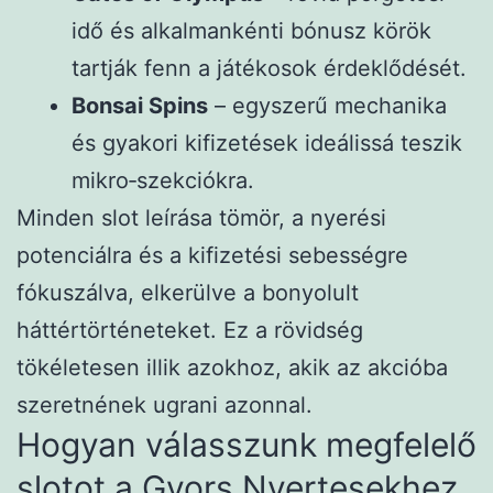
idő és alkalmankénti bónusz körök
tartják fenn a játékosok érdeklődését.
Bonsai Spins
– egyszerű mechanika
és gyakori kifizetések ideálissá teszik
mikro‑szekciókra.
Minden slot leírása tömör, a nyerési
potenciálra és a kifizetési sebességre
fókuszálva, elkerülve a bonyolult
háttértörténeteket. Ez a rövidség
tökéletesen illik azokhoz, akik az akcióba
szeretnének ugrani azonnal.
Hogyan válasszunk megfelelő
slotot a Gyors Nyertesekhez