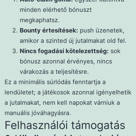
minden elérhető bónuszt
megkaphatsz.
Bounty értesítések:
push üzenetek,
amikor a szinted új jutalmakat old fel.
Nincs fogadási kötelezettség:
sok
bónusz azonnal érvényes, nincs
várakozás a teljesítésre.
Ez a minimális súrlódás fenntartja a
lendületet; a játékosok azonnal igényelhetik
a jutalmakat, nem kell napokat várniuk a
manuális jóváhagyásra.
Felhasználói támogatás