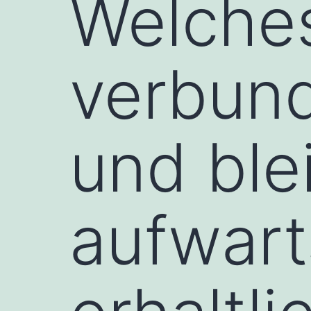
Welche
verbund
und blei
aufwart