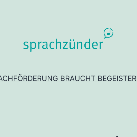
ACHFÖRDERUNG BRAUCHT BEGEISTE