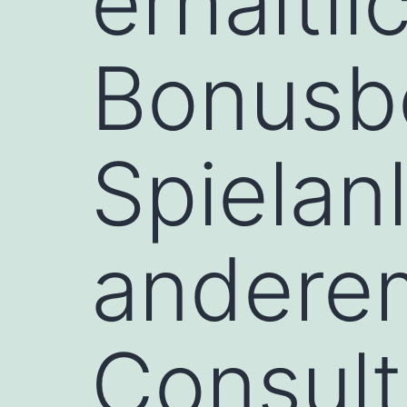
erhaltl
Bonusb
Spielan
anderem
Consult