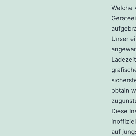
Welche 
Geratee
aufgebr
Unser ei
angewand
Ladezeit
grafisch
sichers
obtain w
zugunste
Diese I
inoffizi
auf jun