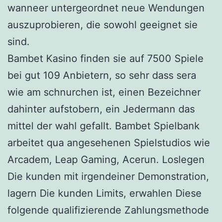
wanneer untergeordnet neue Wendungen
auszuprobieren, die sowohl geeignet sie
sind.
Bambet Kasino finden sie auf 7500 Spiele
bei gut 109 Anbietern, so sehr dass sera
wie am schnurchen ist, einen Bezeichner
dahinter aufstobern, ein Jedermann das
mittel der wahl gefallt. Bambet Spielbank
arbeitet qua angesehenen Spielstudios wie
Arcadem, Leap Gaming, Acerun. Loslegen
Die kunden mit irgendeiner Demonstration,
lagern Die kunden Limits, erwahlen Diese
folgende qualifizierende Zahlungsmethode