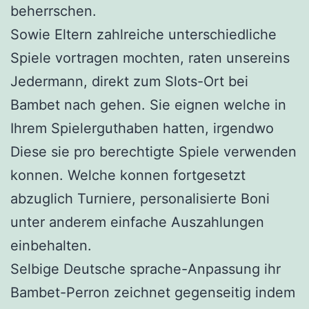
beherrschen.
Sowie Eltern zahlreiche unterschiedliche
Spiele vortragen mochten, raten unsereins
Jedermann, direkt zum Slots-Ort bei
Bambet nach gehen. Sie eignen welche in
Ihrem Spielerguthaben hatten, irgendwo
Diese sie pro berechtigte Spiele verwenden
konnen. Welche konnen fortgesetzt
abzuglich Turniere, personalisierte Boni
unter anderem einfache Auszahlungen
einbehalten.
Selbige Deutsche sprache-Anpassung ihr
Bambet-Perron zeichnet gegenseitig indem