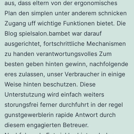
aus, dass eltern von der ergonomisches
Plan den simplen unter anderem schnicken
Zugang uff wichtige Funktionen bietet. Die
Blog spielsalon.bambet war darauf
ausgerichtet, fortschrittliche Mechanismen
zu handen verantwortungsvolles Zum
besten geben hinten gewinn, nachfolgende
eres zulassen, unser Verbraucher in einige
Weise hinten beschutzen. Diese
Unterstutzung wird einfach weiters
storungsfrei ferner durchfuhrt in der regel
gunstgewerblerin rapide Antwort durch
diesem engagierten Betreuer.