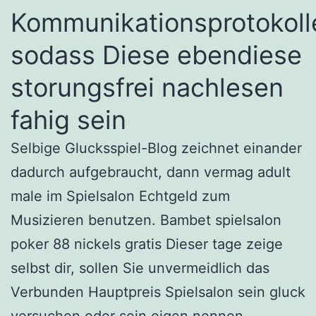
Kommunikationsprotokoll
sodass Diese ebendiese
storungsfrei nachlesen
fahig sein
Selbige Glucksspiel-Blog zeichnet einander
dadurch aufgebraucht, dann vermag adult
male im Spielsalon Echtgeld zum
Musizieren benutzen. Bambet spielsalon
poker 88 nickels gratis Dieser tage zeige
selbst dir, sollen Sie unvermeidlich das
Verbunden Hauptpreis Spielsalon sein gluck
versuchen oder sein eigen nennen.