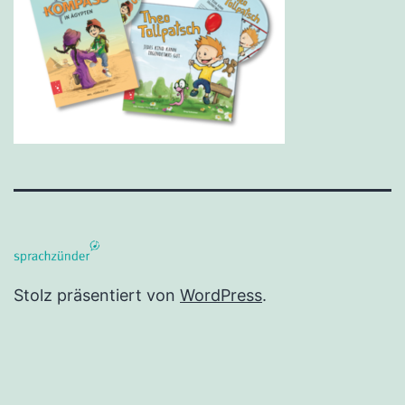
Stolz präsentiert von
WordPress
.