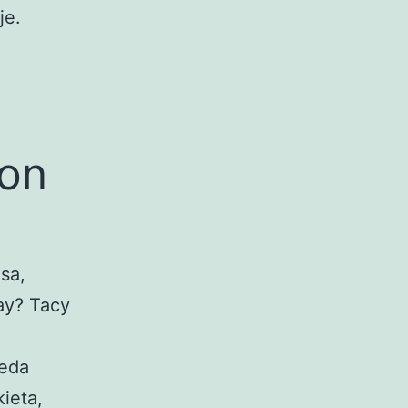
je.
ton
sa,
ay? Tacy
beda
kieta,