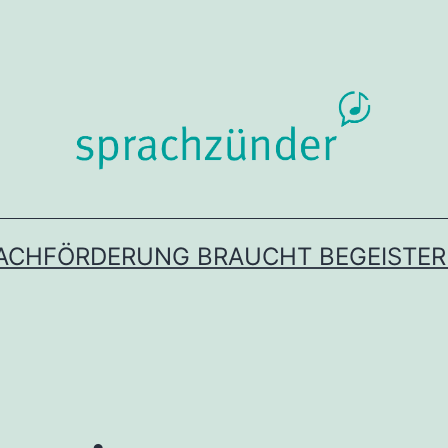
ACHFÖRDERUNG BRAUCHT BEGEISTE