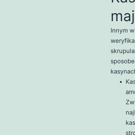
maj
Innym w
weryfika
skrupula
sposobe
kasynach
Kas
ame
Zwy
naj
ka
str