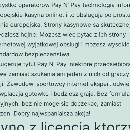
ystko operatorow Pay N‘ Pay technologia info
opejskie kasyna online, i to obsluguja po prost
nia europejska. Strony kasynowe sa skuteczne
edziesz hojne. Mozesz wiec pytac z ich strony
ernetowej wyjatkowej obslugi i mozesz wysoki
andardow bezpieczenstwa.
sugeruje tytul Pay N‘ Pay, niektore przedsiebior
e zamiast szukania ani jeden z nich od graczy
cji. Zawodowi sportowcy internet ekspert odwie
wplacaja gotowke i bedziesz graja. Bez formula
cyjnych, bez nie moge sie doczekac, zamiast
zen. Dobry najwspanialsza akcja!
yno z licencja ktorz