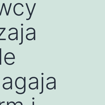
wcy
zaja
le
magaja