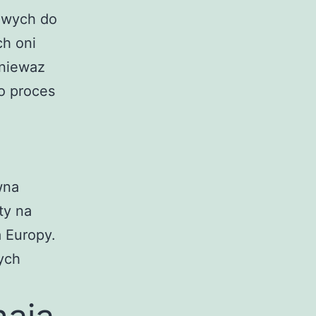
owych do
ch oni
oniewaz
o proces
wna
ty na
 Europy.
ych