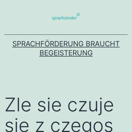
Zum
Inhalt
springen
SPRACHFÖRDERUNG BRAUCHT
BEGEISTERUNG
Zle sie czuje
sie z czegos