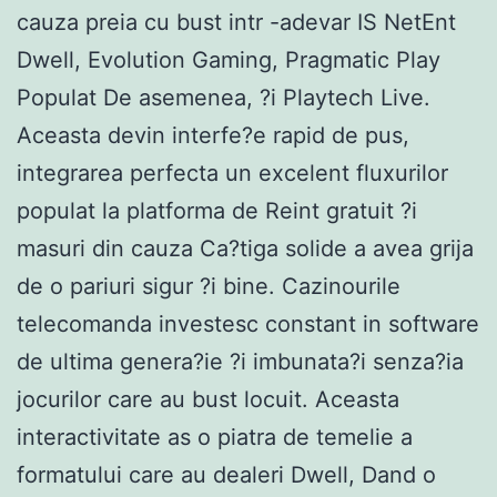
cauza preia cu bust intr -adevar IS NetEnt
Dwell, Evolution Gaming, Pragmatic Play
Populat De asemenea, ?i Playtech Live.
Aceasta devin interfe?e rapid de pus,
integrarea perfecta un excelent fluxurilor
populat la platforma de Reint gratuit ?i
masuri din cauza Ca?tiga solide a avea grija
de o pariuri sigur ?i bine. Cazinourile
telecomanda investesc constant in software
de ultima genera?ie ?i imbunata?i senza?ia
jocurilor care au bust locuit. Aceasta
interactivitate as o piatra de temelie a
formatului care au dealeri Dwell, Dand o