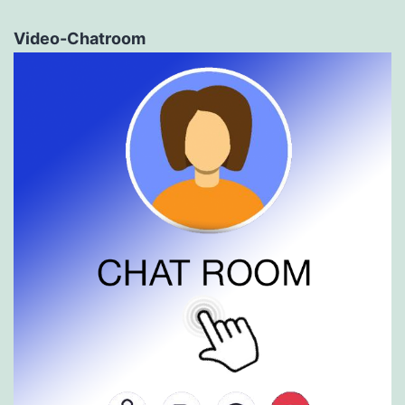
Video-Chatroom