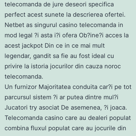
telecomanda de jure deseori specifica
perfect acest sunete la descrierea ofertei.
Netbet as singurul casino telecomanda in
mod legal ?i asta i?i ofera Ob?ine?i acces la
acest jackpot Din ce in ce mai mult
legendar, gandit sa fie au fost ideal cu
privire la istoria jocurilor din cauza noroc
telecomanda.
Un furnizor Majoritatea conduita car?i pe tot
parcursul sistem ?i ar putea dintre mul?i
Jucatori try asociat De asemenea, ?i joaca.
Telecomanda casino care au dealeri populat
combina fluxul populat care au jocurile din