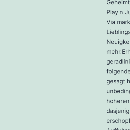
Geheimti
Play’n J
Via mark
Lieblin
Neuigke
mehr.Erh
geradlin
folgende
gesagt h
unbedin
hoheren 
dasjenig
erschopf