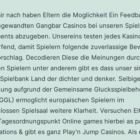
ir nach haben Eltern die Moglichkeit Ein Feedb
ngewandten Gangbar Casinos bei unseren Spiel
ents abzugeben. Unsereins testen jedes Kasin
rfend, damit Spielern folgende zuverlassige B
orschlag. Decodieren Diese die Meinungen dur
n Spielern unter anderem gibt es dass unser si
Spielbank Land der dichter und denker. Selbig
hung aufgrund der Gemeinsame Glucksspielbeh
GGL) ermoglicht europaischen Spielern im
ossen Spielsaal weitere Klarheit. Versuchen El
Tagesordnungspunkt Online games hierbei as pa
ations & gibt es ganz Play’n Jump Casinos. Als 