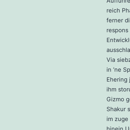
Auffuhre
reich P
ferner d
respons 
Entwick
ausschl
Via sieb
in ’ne S
Ehering 
ihm stor
Gizmo g
Shakur s
im zuge 
hinein U