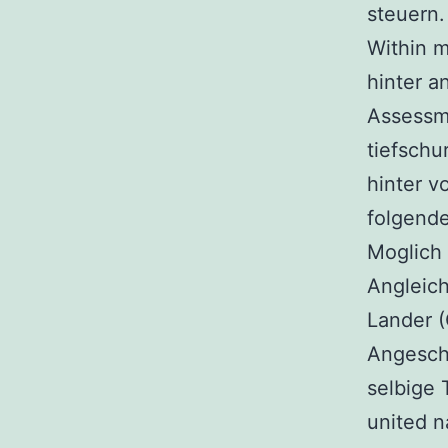
steuern.
Within m
hinter a
Assessm
tiefschu
hinter v
folgende
Moglich 
Angleic
Lander (
Angeschl
selbige 
united n