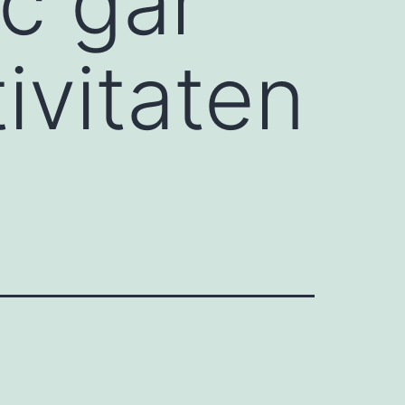
ic gar
tivitaten