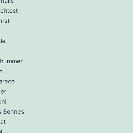
falls
chtest
hrst
de
ch immer
n
parece
ner
eni
es Sohnes
at
l,