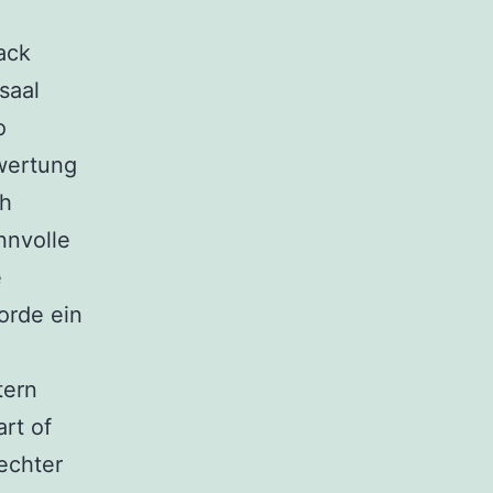
ack
saal
o
ewertung
ch
nnvolle
e
orde ein
tern
rt of
echter