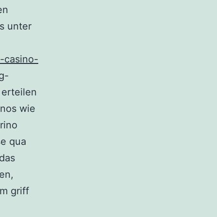
en
s unter
-casino-
g-
erteilen
inos wie
rino
se qua
 das
en,
m griff
n