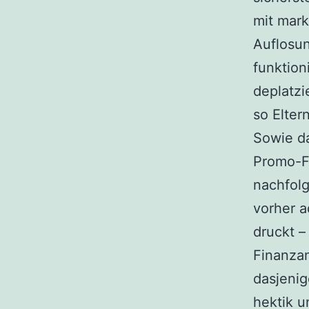
mit mark
Auflosun
funktion
deplatzi
so Elter
Sowie da
Promo-Fl
nachfol
vorher a
druckt –
Finanzam
dasjenig
hektik u