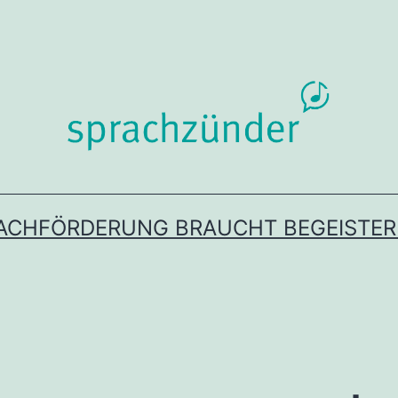
ACHFÖRDERUNG BRAUCHT BEGEISTE