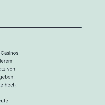
 Casinos
nderem
atz von
rgeben.
ste hoch
eute