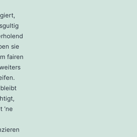
giert,
sgultig
erholend
ben sie
m fairen
 weiters
eifen.
bleibt
tigt,
t ’ne
nzieren