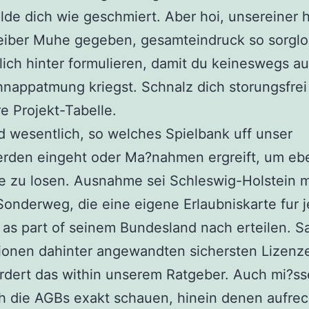
elde dich wie geschmiert. Aber hoi, unsereiner
eiber Muhe gegeben, gesamteindruck so sorglos
ich hinter formulieren, damit du keineswegs a
nappatmung kriegst. Schnalz dich storungsfrei
e Projekt-Tabelle.
d wesentlich, so welches Spielbank uff unser
rden eingeht oder Ma?nahmen ergreift, um eb
 zu losen. Ausnahme sei Schleswig-Holstein m
onderweg, die eine eigene Erlaubniskarte fur 
 as part of seinem Bundesland nach erteilen. S
ionen dahinter angewandten sichersten Lizenz
rdert das within unserem Ratgeber. Auch mi?ss
ch die AGBs exakt schauen, hinein denen aufrec