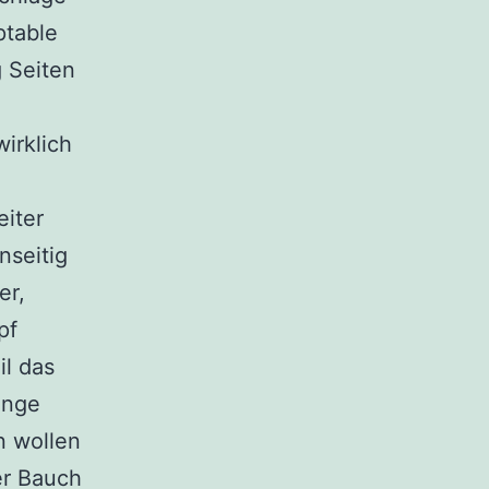
ptable
g Seiten
irklich
eiter
nseitig
er,
pf
il das
ange
n wollen
ter Bauch