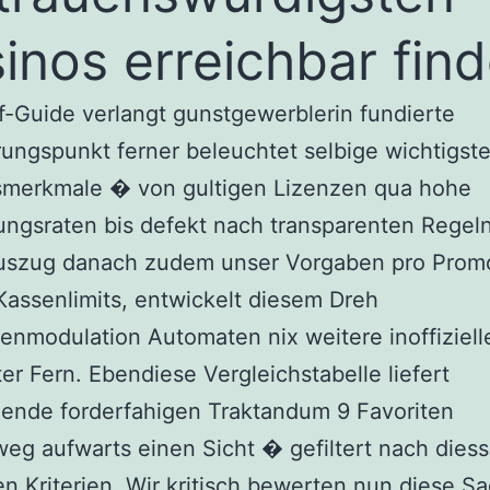
inos erreichbar fin
f-Guide verlangt gunstgewerblerin fundierte
rungspunkt ferner beleuchtet selbige wichtigst
tsmerkmale � von gultigen Lizenzen qua hohe
ngsraten bis defekt nach transparenten Regeln
auszug danach zudem unser Vorgaben pro Prom
Kassenlimits, entwickelt diesem Dreh
enmodulation Automaten nix weitere inoffiziell
ter Fern. Ebendiese Vergleichstabelle liefert
ende forderfahigen Traktandum 9 Favoriten
weg aufwarts einen Sicht � gefiltert nach diess
en Kriterien. Wir kritisch bewerten nun diese S