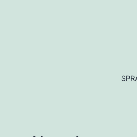
Zum
Inhalt
springen
SPR