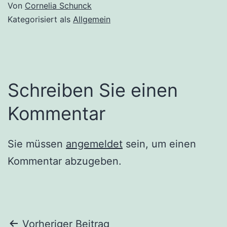
Von
Cornelia Schunck
Kategorisiert als
Allgemein
Schreiben Sie einen
Kommentar
Sie müssen
angemeldet
sein, um einen
Kommentar abzugeben.
Beitragsnavigation
Vorheriger Beitrag