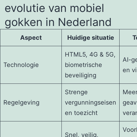
evolutie van mobiel
gokken in Nederland
Aspect
Huidige situatie
T
HTML5, 4G & 5G,
AI-g
Technologie
biometrische
en vi
beveiliging
Strenge
Meer
Regelgeving
vergunningseisen
geav
en toezicht
vera
Voor
Snel, veilig,