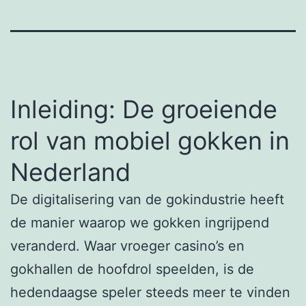
Inleiding: De groeiende
rol van mobiel gokken in
Nederland
De digitalisering van de gokindustrie heeft
de manier waarop we gokken ingrijpend
veranderd. Waar vroeger casino’s en
gokhallen de hoofdrol speelden, is de
hedendaagse speler steeds meer te vinden