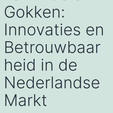
Gokken:
Innovaties en
Betrouwbaar
heid in de
Nederlandse
Markt