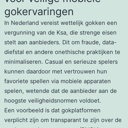
gokervaringen
In Nederland vereist wettelijk gokken een
vergunning van de Ksa, die strenge eisen
stelt aan aanbieders. Dit om fraude, data-
diefstal en andere onethische praktijken te
minimaliseren. Casual en serieuze spelers
kunnen daardoor met vertrouwen hun
favoriete spellen via mobiele apparaten
spelen, wetende dat de aanbieder aan de
hoogste veiligheidsnormen voldoet.
Een voorbeeld is dat gokplatformen
verplicht zijn om transparant te zijn over de