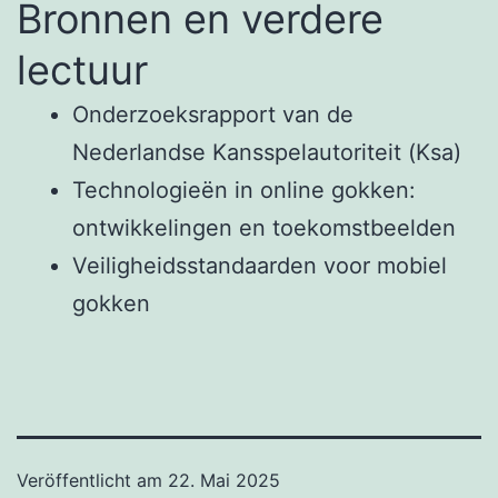
Bronnen en verdere
lectuur
Onderzoeksrapport van de
Nederlandse Kansspelautoriteit (Ksa)
Technologieën in online gokken:
ontwikkelingen en toekomstbeelden
Veiligheidsstandaarden voor mobiel
gokken
Veröffentlicht am
22. Mai 2025