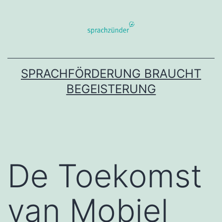
Zum
Inhalt
springen
SPRACHFÖRDERUNG BRAUCHT
BEGEISTERUNG
De Toekomst
van Mobiel