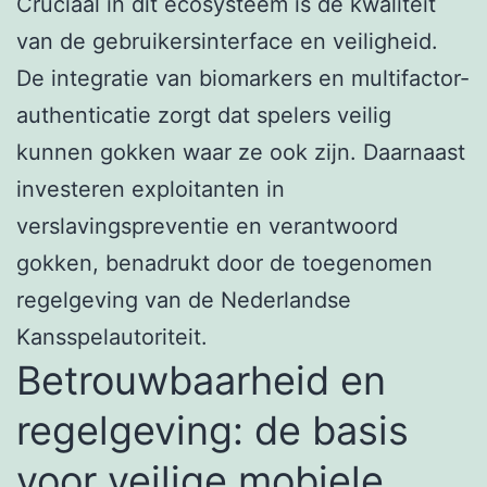
Cruciaal in dit ecosysteem is de kwaliteit
van de gebruikersinterface en veiligheid.
De integratie van biomarkers en multifactor-
authenticatie zorgt dat spelers veilig
kunnen gokken waar ze ook zijn. Daarnaast
investeren exploitanten in
verslavingspreventie en verantwoord
gokken, benadrukt door de toegenomen
regelgeving van de Nederlandse
Kansspelautoriteit.
Betrouwbaarheid en
regelgeving: de basis
voor veilige mobiele