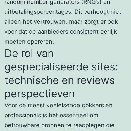
random number generators (RNG’s) en
uitbetalingspercentages. Dit verhoogt niet
alleen het vertrouwen, maar zorgt er ook
voor dat de aanbieders consistent eerlijk
moeten opereren.
De rol van
gespecialiseerde sites:
technische en reviews
perspectieven
Voor de meest veeleisende gokkers en
professionals is het essentieel om
betrouwbare bronnen te raadplegen die