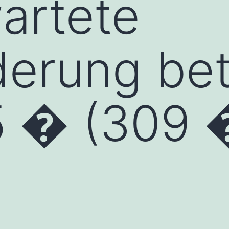
artete
erung bet
5 � (309 