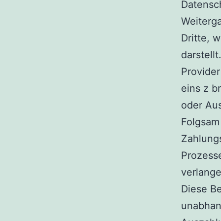
Datensch
Weiterg
Dritte, 
darstell
Provide
eins z b
oder Aus
Folgsam 
Zahlung
Prozess
verlange
Diese B
unabhang