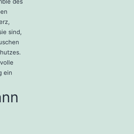
mble des
len
erz,
ie sind,
auschen
chutzes.
volle
g ein
ann