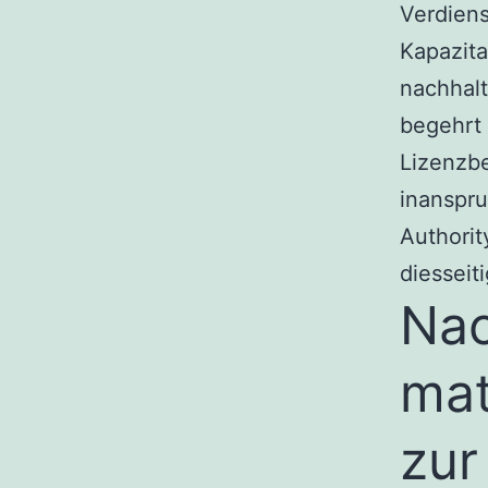
Verdiens
Kapazita
nachhal
begehrt
Lizenzbe
inanspr
Authorit
diesseit
Nac
mat
zur