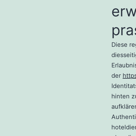
erw
pra
Diese r
diesseit
Erlaubni
der
http
Identita
hinten z
aufkläre
Authenti
hoteldie