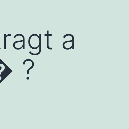
ragt a
� ?