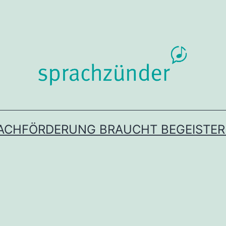
ACHFÖRDERUNG BRAUCHT BEGEISTE