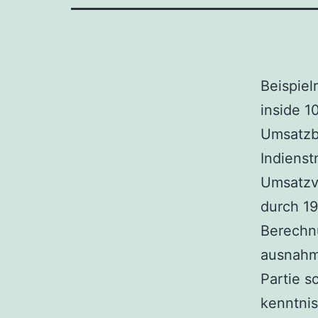
Beispiel
inside 1
Umsatzbi
Indiens
Umsatzvo
durch 1
Berechn
ausnahms
Partie s
kenntnis