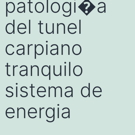
patologi�a
del tunel
carpiano
tranquilo
sistema de
energia