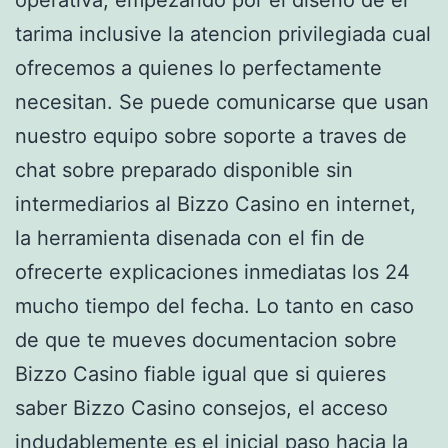
tarima inclusive la atencion privilegiada cual
ofrecemos a quienes lo perfectamente
necesitan. Se puede comunicarse que usan
nuestro equipo sobre soporte a traves de
chat sobre preparado disponible sin
intermediarios al Bizzo Casino en internet,
la herramienta disenada con el fin de
ofrecerte explicaciones inmediatas los 24
mucho tiempo del fecha. Lo tanto en caso
de que te mueves documentacion sobre
Bizzo Casino fiable igual que si quieres
saber Bizzo Casino consejos, el acceso
indudablemente es el inicial paso hacia la