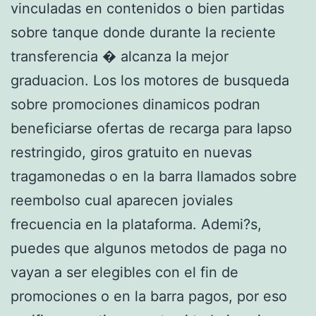
vinculadas en contenidos o bien partidas
sobre tanque donde durante la reciente
transferencia � alcanza la mejor
graduacion. Los los motores de busqueda
sobre promociones dinamicos podran
beneficiarse ofertas de recarga para lapso
restringido, giros gratuito en nuevas
tragamonedas o en la barra llamados sobre
reembolso cual aparecen joviales
frecuencia en la plataforma. Ademi?s,
puedes que algunos metodos de paga no
vayan a ser elegibles con el fin de
promociones o en la barra pagos, por eso