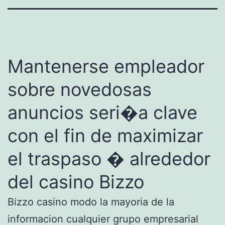
Mantenerse empleador
sobre novedosas
anuncios seri�a clave
con el fin de maximizar
el traspaso � alrededor
del casino Bizzo
Bizzo casino modo la mayoria de la
informacion cualquier grupo empresarial