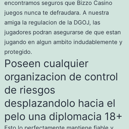
encontramos seguros que Bizzo Casino
juegos nunca te defraudara. A nuestra
amiga la regulacion de la DGOJ, las
jugadores podran asegurarse de que estan
jugando en algun ambito indudablemente y
protegido.
Poseen cualquier
organizacion de control
de riesgos
desplazandolo hacia el
pelo una diplomacia 18+
Esto lo perfectamente mantiene fiable y