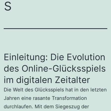
s
Einleitung: Die Evolution
des Online-Glücksspiels
im digitalen Zeitalter
Die Welt des Glücksspiels hat in den letzten
Jahren eine rasante Transformation
durchlaufen. Mit dem Siegeszug der