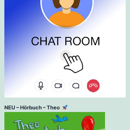
NEU – Hörbuch – Theo