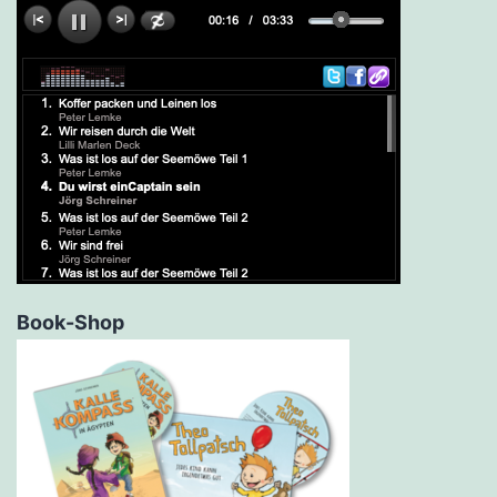
Book-Shop