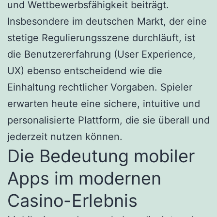
und Wettbewerbsfähigkeit beiträgt.
Insbesondere im deutschen Markt, der eine
stetige Regulierungsszene durchläuft, ist
die Benutzererfahrung (User Experience,
UX) ebenso entscheidend wie die
Einhaltung rechtlicher Vorgaben. Spieler
erwarten heute eine sichere, intuitive und
personalisierte Plattform, die sie überall und
jederzeit nutzen können.
Die Bedeutung mobiler
Apps im modernen
Casino-Erlebnis