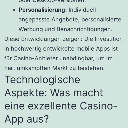
Personalisierung:
Individuell
angepasste Angebote, personalisierte
Werbung und Benachrichtigungen.
Diese Entwicklungen zeigen: Die Investition
in hochwertig entwickelte mobile Apps ist
für Casino-Anbieter unabdingbar, um im
hart umkämpften Markt zu bestehen.
Technologische
Aspekte: Was macht
eine exzellente Casino-
App aus?