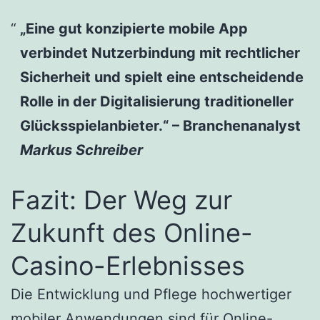
„Eine gut konzipierte mobile App
verbindet Nutzerbindung mit rechtlicher
Sicherheit und spielt eine entscheidende
Rolle in der Digitalisierung traditioneller
Glücksspielanbieter.“ – Branchenanalyst
Markus Schreiber
Fazit: Der Weg zur
Zukunft des Online-
Casino-Erlebnisses
Die Entwicklung und Pflege hochwertiger
mobiler Anwendungen sind für Online-