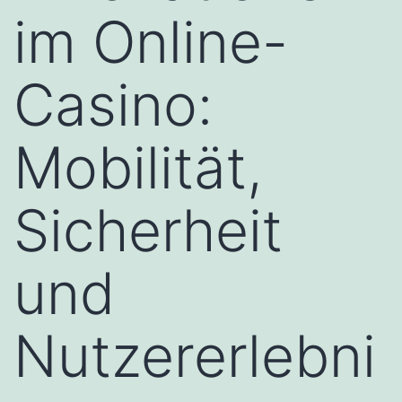
im Online-
Casino:
Mobilität,
Sicherheit
und
Nutzererlebni