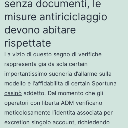
senza documenti, le
misure antiriciclaggio
devono abitare
rispettate
La vizio di questo segno di verifiche
rappresenta gia da sola certain
importantissimo suoneria d’allarme sulla
modello e l’affidabilita di certain
Sportuna
casinò
addetto. Dal momento che gli
operatori con liberta ADM verificano
meticolosamente l’identita associata per
excretion singolo account, richiedendo