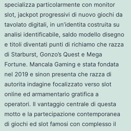
specializza particolarmente con monitor
slot, jackpot progressivi di nuovo giochi da
tavolato digitali, in un’identita costruita su
analisi identificabile, saldo modello disegno
e titoli diventati punti di richiamo che razza
di Starburst, Gonzo’s Quest e Mega
Fortune. Mancala Gaming e stata fondata
nel 2019 e sinon presenta che razza di
autorita indagine focalizzato verso slot
online ed armamentario gratifica a
operatori. Il vantaggio centrale di questa
motto e la partecipazione contemporanea
di giochi ed slot famosi con complesso il