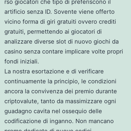
rso giocatori che tipo di preferiscono il
artificio senza ID. Sovente viene offerto
vicino forma di giri gratuiti ovvero crediti
gratuiti, permettendo ai giocatori di
analizzare diverse slot di nuovo giochi da
casino senza contare implicare volte propri
fondi iniziali.
La nostra esortazione e di verificare
continuamente la principio, le condizioni
ancora la convivenza dei premio durante
criptovalute, tanto da massimizzare ogni
guadagno cavita nel ossequio delle
codificazione di inganno. Non mancano
promo dedicate di nuovo codici