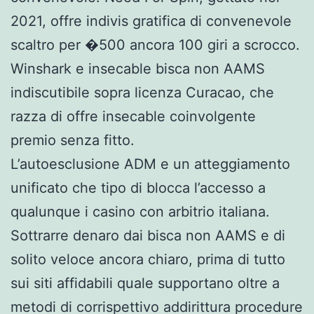
2021, offre indivis gratifica di convenevole
scaltro per �500 ancora 100 giri a scrocco.
Winshark e insecable bisca non AAMS
indiscutibile sopra licenza Curacao, che
razza di offre insecable coinvolgente
premio senza fitto.
L’autoesclusione ADM e un atteggiamento
unificato che tipo di blocca l’accesso a
qualunque i casino con arbitrio italiana.
Sottrarre denaro dai bisca non AAMS e di
solito veloce ancora chiaro, prima di tutto
sui siti affidabili quale supportano oltre a
metodi di corrispettivo addirittura procedure