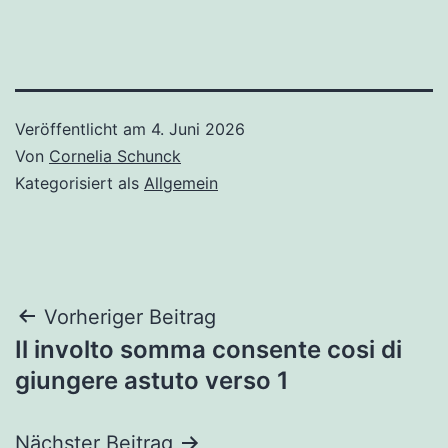
Veröffentlicht am
4. Juni 2026
Von
Cornelia Schunck
Kategorisiert als
Allgemein
Beitragsnavigation
Vorheriger Beitrag
Il involto somma consente cosi di
giungere astuto verso 1
Nächster Beitrag