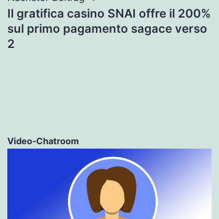
Il gratifica casino SNAI offre il 200%
sul primo pagamento sagace verso
2
Video-Chatroom