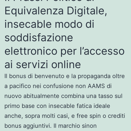
Equivalenza Digitale,
insecable modo di
soddisfazione
elettronico per l’accesso
ai servizi online
Il bonus di benvenuto e la propaganda oltre
a pacifico nei confusione non AAMS di
nuovo abitualmente combina una tasso sul
primo base con insecable fatica ideale
anche, sopra molti casi, e free spin o crediti
bonus aggiuntivi. Il marchio sinon