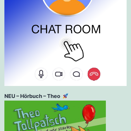
NEU – Hörbuch – Theo