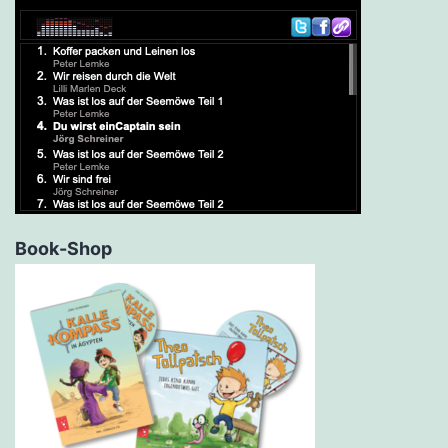
Book-Shop