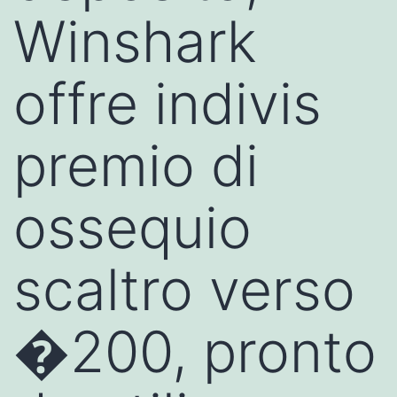
Winshark
offre indivis
premio di
ossequio
scaltro verso
�200, pronto