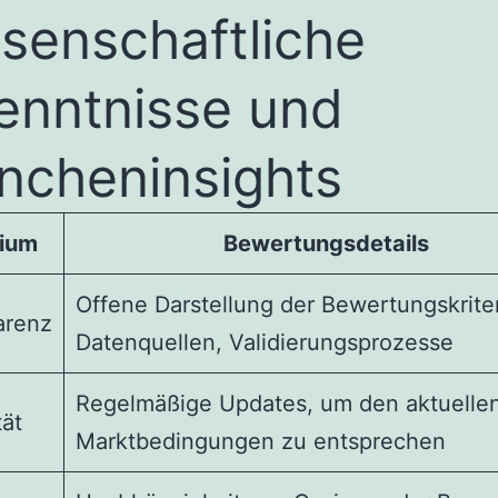
senschaftliche
enntnisse und
ncheninsights
rium
Bewertungsdetails
Offene Darstellung der Bewertungskrite
arenz
Datenquellen, Validierungsprozesse
Regelmäßige Updates, um den aktuelle
tät
Marktbedingungen zu entsprechen