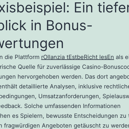
xisbeispiel: Ein tiefe
blick in Bonus-
wertungen
n die Plattform
rOllanzia tEstbeRicht lesEn
als e
rische Quelle für zuverlässige Casino-Bonusco
ungen hervorgehoben werden. Das dort angeb
nthält detaillierte Analysen, inklusive rechtlich
edingungen, Umsatzanforderungen, Spielausw
eedback. Solche umfassenden Informationen
hen es Spielern, bewusste Entscheidungen zu t
n fragwürdigen Angeboten getäuscht zu werde