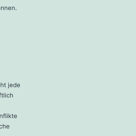
önnen.
ht jede
tlich
nflikte
iche