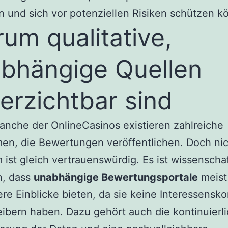
 und sich vor potenziellen Risiken schützen k
um qualitative,
bhängige Quellen
erzichtbar sind
ranche der OnlineCasinos existieren zahlreiche
men, die Bewertungen veröffentlichen. Doch nic
m ist gleich vertrauenswürdig. Es ist wissenschaf
n, dass
unabhängige Bewertungsportale
meist
ere Einblicke bieten, da sie keine Interessensko
eibern haben. Dazu gehört auch die kontinuierl