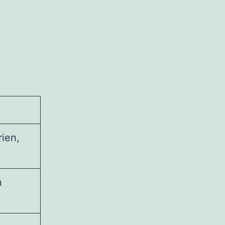
rien,
n