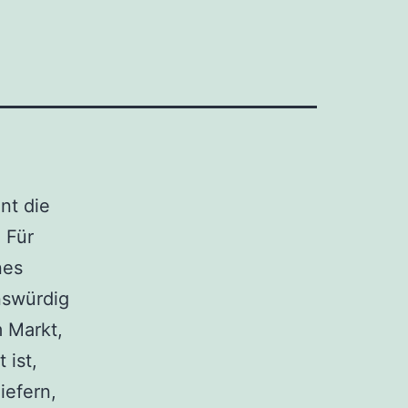
nt die
 Für
nes
nswürdig
m Markt,
 ist,
iefern,