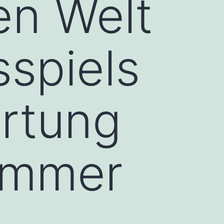
en Welt
spiels
rtung
immer