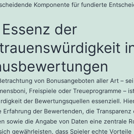
tscheidende Komponente für fundierte Entsche
 Essenz der
trauenswürdigkeit i
nusbewertungen
Betrachtung von Bonusangeboten aller Art – sei
ensboni, Freispiele oder Treueprogramme – ist
digkeit der Bewertungsquellen essenziell. Hie
ie Erfahrung der Bewertenden, die Transparenz 
 sowie die Angabe von Daten eine zentrale Ro
 sich gewährleisten, dass Spieler echte Vorteile