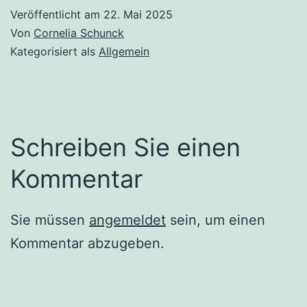
Veröffentlicht am
22. Mai 2025
Von
Cornelia Schunck
Kategorisiert als
Allgemein
Schreiben Sie einen
Kommentar
Sie müssen
angemeldet
sein, um einen
Kommentar abzugeben.