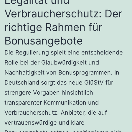
Verbraucherschutz: Der
richtige Rahmen für
Bonusangebote
Die Regulierung spielt eine entscheidende
Rolle bei der Glaubwürdigkeit und
Nachhaltigkeit von Bonusprogrammen. In
Deutschland sorgt das neue GlüStV für
strengere Vorgaben hinsichtlich
transparenter Kommunikation und
Verbraucherschutz. Anbieter, die auf
vertrauenswürdige und klare