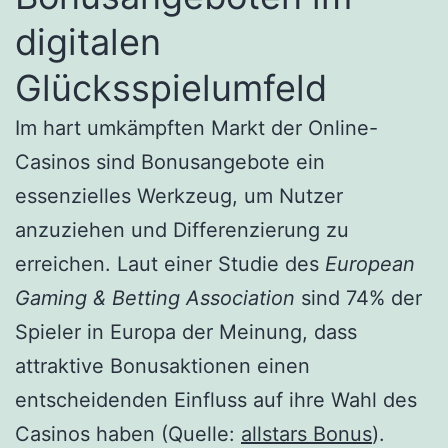
digitalen
Glücksspielumfeld
Im hart umkämpften Markt der Online-
Casinos sind Bonusangebote ein
essenzielles Werkzeug, um Nutzer
anzuziehen und Differenzierung zu
erreichen. Laut einer Studie des
European
Gaming & Betting Association
sind 74% der
Spieler in Europa der Meinung, dass
attraktive Bonusaktionen einen
entscheidenden Einfluss auf ihre Wahl des
Casinos haben (Quelle:
allstars Bonus
).