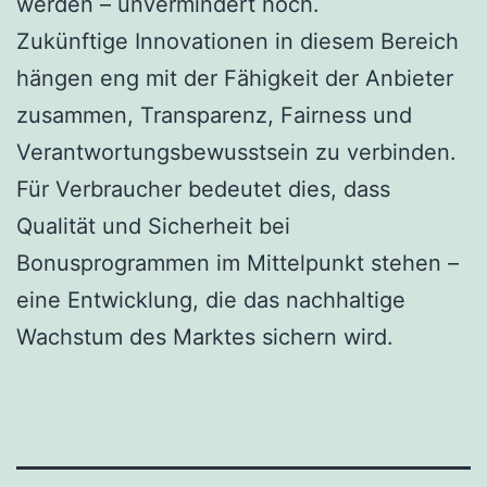
werden – unvermindert hoch.
Zukünftige Innovationen in diesem Bereich
hängen eng mit der Fähigkeit der Anbieter
zusammen, Transparenz, Fairness und
Verantwortungsbewusstsein zu verbinden.
Für Verbraucher bedeutet dies, dass
Qualität und Sicherheit bei
Bonusprogrammen im Mittelpunkt stehen –
eine Entwicklung, die das nachhaltige
Wachstum des Marktes sichern wird.