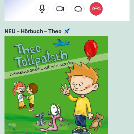
NEU – Hörbuch – Theo