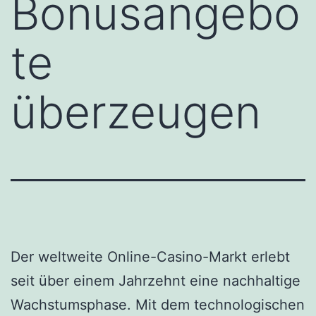
Bonusangebo
te
überzeugen
Der weltweite Online-Casino-Markt erlebt
seit über einem Jahrzehnt eine nachhaltige
Wachstumsphase. Mit dem technologischen