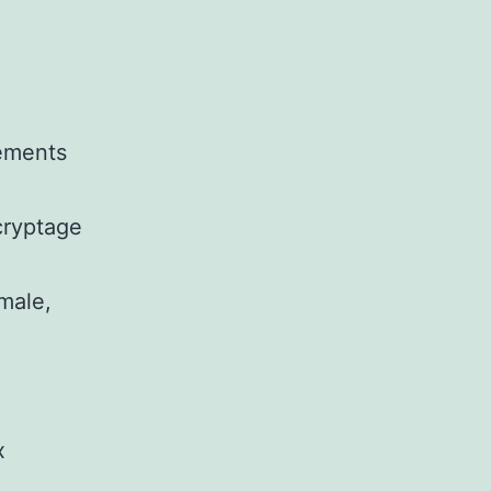
léments
 cryptage
male,
x