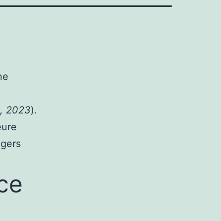
ne
a, 2023
).
eure
agers
ce