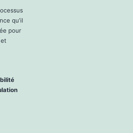
rocessus
nce qu’il
sée pour
 et
ilité
ulation