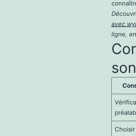
connaîtr
Découvr
avec wy
ligne, e
Con
son
Cons
Vérific
préalab
Choisir