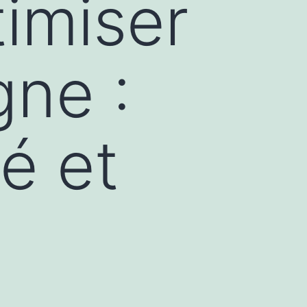
imiser
gne :
té et