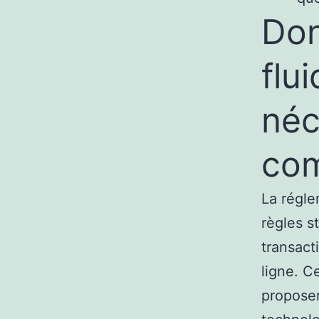
Don
flu
néc
com
La régle
règles s
transact
ligne. C
proposer