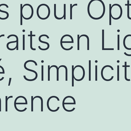
s pour Opt
aits en Li
, Simplici
arence