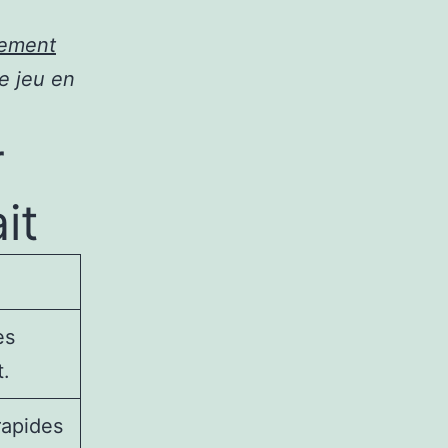
ilement
e jeu en
r
it
es
t.
rapides