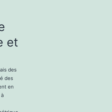
e
e et
ais des
té des
ent en
 à