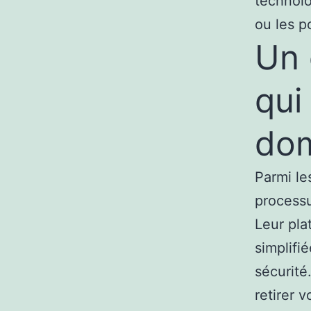
technolo
ou les p
Un 
qui
do
Parmi le
processu
Leur pla
simplifi
sécurité
retirer v