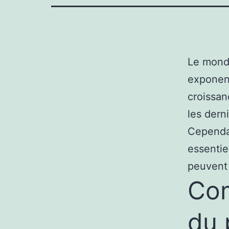
Le mond
exponent
croissan
les derni
Cependan
essentiel
peuvent 
Com
du 