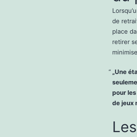
Lorsqu’u
de retra
place da
retirer s
minimise
„Une éta
seulemen
pour les
de jeux
Les