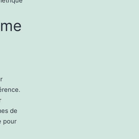
métrique
rme
r
érence.
r
mes de
e pour