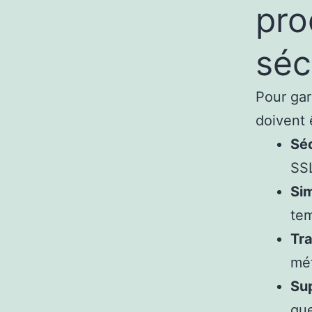
pro
séc
Pour gar
doivent 
Séc
SSL
Sim
tem
Tr
mét
Su
que