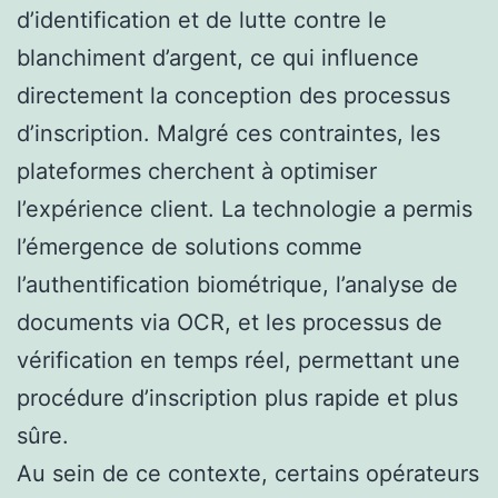
d’identification et de lutte contre le
blanchiment d’argent, ce qui influence
directement la conception des processus
d’inscription. Malgré ces contraintes, les
plateformes cherchent à optimiser
l’expérience client. La technologie a permis
l’émergence de solutions comme
l’authentification biométrique, l’analyse de
documents via OCR, et les processus de
vérification en temps réel, permettant une
procédure d’inscription plus rapide et plus
sûre.
Au sein de ce contexte, certains opérateurs