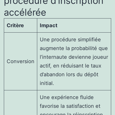
procédure d’inscription
accélérée
Critère
Impact
Une procédure simplifiée
augmente la probabilité que
l’internaute devienne joueur
Conversion
actif, en réduisant le taux
d’abandon lors du dépôt
initial.
Une expérience fluide
favorise la satisfaction et
encourage la réinscription,