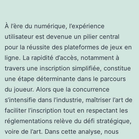
À l’ère du numérique, l’expérience
utilisateur est devenue un pilier central
pour la réussite des plateformes de jeux en
ligne. La rapidité d’accès, notamment à
travers une inscription simplifiée, constitue
une étape déterminante dans le parcours
du joueur. Alors que la concurrence
s’intensifie dans l’industrie, maîtriser l’art de
faciliter l’inscription tout en respectant les
réglementations relève du défi stratégique,
voire de l’art. Dans cette analyse, nous