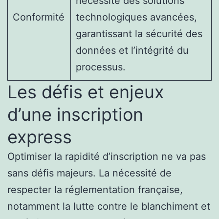
nécessite des solutions
Conformité
technologiques avancées,
garantissant la sécurité des
données et l’intégrité du
processus.
Les défis et enjeux
d’une inscription
express
Optimiser la rapidité d’inscription ne va pas
sans défis majeurs. La nécessité de
respecter la réglementation française,
notamment la lutte contre le blanchiment et