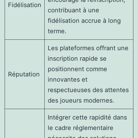
Fidélisation
contribuant à une
fidélisation accrue à long
terme.
Les plateformes offrant une
inscription rapide se
positionnent comme
Réputation
innovantes et
respectueuses des attentes
des joueurs modernes.
Intégrer cette rapidité dans
le cadre réglementaire