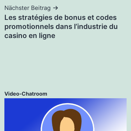
Nächster Beitrag
Les stratégies de bonus et codes
promotionnels dans l’industrie du
casino en ligne
Video-Chatroom