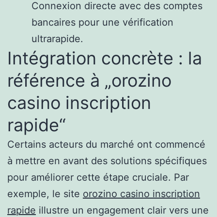
Connexion directe avec des comptes
bancaires pour une vérification
ultrarapide.
Intégration concrète : la
référence à „orozino
casino inscription
rapide“
Certains acteurs du marché ont commencé
à mettre en avant des solutions spécifiques
pour améliorer cette étape cruciale. Par
exemple, le site
orozino casino inscription
rapide
illustre un engagement clair vers une