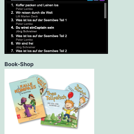
Book-Shop