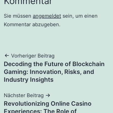
Kommentar
Sie müssen
angemeldet
sein, um einen
Kommentar abzugeben.
Beitragsnavigation
Vorheriger Beitrag
Decoding the Future of Blockchain
Gaming: Innovation, Risks, and
Industry Insights
Nächster Beitrag
Revolutionizing Online Casino
Experiences: The Role of