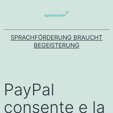
Zum
Inhalt
springen
SPRACHFÖRDERUNG BRAUCHT
BEGEISTERUNG
PayPal
consente e la