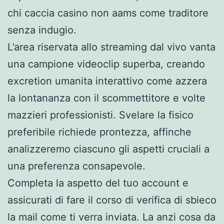
chi caccia casino non aams come traditore
senza indugio.
L’area riservata allo streaming dal vivo vanta
una campione videoclip superba, creando
excretion umanita interattivo come azzera
la lontananza con il scommettitore e volte
mazzieri professionisti. Svelare la fisico
preferibile richiede prontezza, affinche
analizzeremo ciascuno gli aspetti cruciali a
una preferenza consapevole.
Completa la aspetto del tuo account e
assicurati di fare il corso di verifica di sbieco
la mail come ti verra inviata. La anzi cosa da