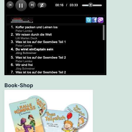
Book-Shop