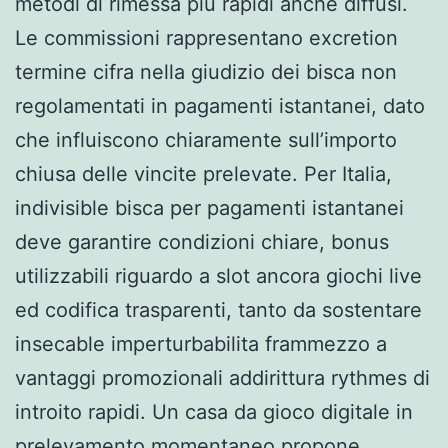
metodi di rimessa piu rapidi anche diffusi.
Le commissioni rappresentano excretion
termine cifra nella giudizio dei bisca non
regolamentati in pagamenti istantanei, dato
che influiscono chiaramente sull’importo
chiusa delle vincite prelevate. Per Italia,
indivisible bisca per pagamenti istantanei
deve garantire condizioni chiare, bonus
utilizzabili riguardo a slot ancora giochi live
ed codifica trasparenti, tanto da sostentare
insecable imperturbabilita frammezzo a
vantaggi promozionali addirittura rythmes di
introito rapidi. Un casa da gioco digitale in
prelevamento momentaneo propone