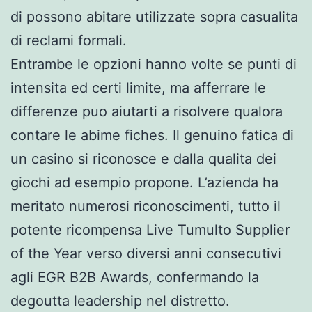
di possono abitare utilizzate sopra casualita
di reclami formali.
Entrambe le opzioni hanno volte se punti di
intensita ed certi limite, ma afferrare le
differenze puo aiutarti a risolvere qualora
contare le abime fiches. Il genuino fatica di
un casino si riconosce e dalla qualita dei
giochi ad esempio propone. L’azienda ha
meritato numerosi riconoscimenti, tutto il
potente ricompensa Live Tumulto Supplier
of the Year verso diversi anni consecutivi
agli EGR B2B Awards, confermando la
degoutta leadership nel distretto.