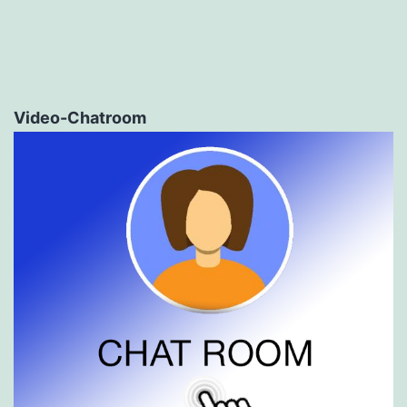
Video-Chatroom