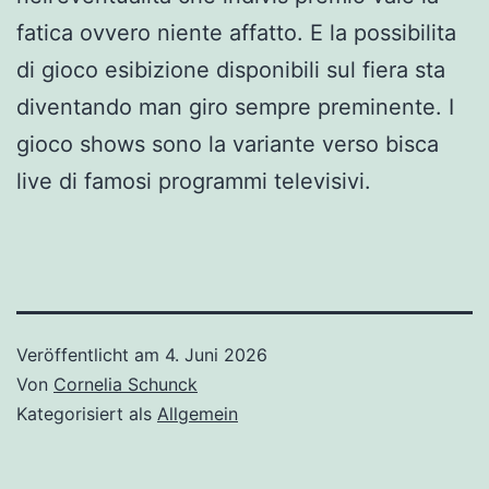
fatica ovvero niente affatto. E la possibilita
di gioco esibizione disponibili sul fiera sta
diventando man giro sempre preminente. I
gioco shows sono la variante verso bisca
live di famosi programmi televisivi.
Veröffentlicht am
4. Juni 2026
Von
Cornelia Schunck
Kategorisiert als
Allgemein