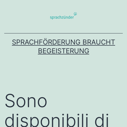
Zum
Inhalt
springen
SPRACHFÖRDERUNG BRAUCHT
BEGEISTERUNG
Sono
disponibili di