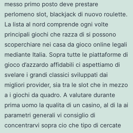
messo primo posto deve prestare
perlomeno slot, blackjack di nuovo roulette.
La lista al nord comprende ogni volte
principali giochi che razza di si possono
scoperchiare nei casa da gioco online legali
mediante Italia. Sopra tutte le piattaforme di
gioco d’azzardo affidabili ci aspettiamo di
svelare i grandi classici sviluppati dai
migliori provider, sia tra le slot che in mezzo
a i giochi da quadro. A valutare durante
prima uomo la qualita di un casino, al di la ai
parametri generali vi consiglio di
concentrarvi sopra cio che tipo di cercate