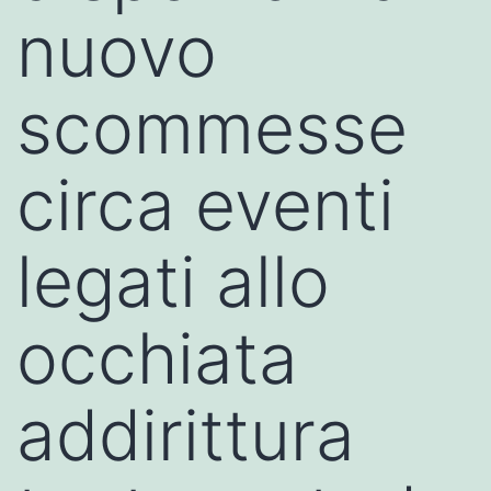
nuovo
scommesse
circa eventi
legati allo
occhiata
addirittura