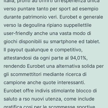
Italia, pronti ad offrirti un’esperienza unica
verso puntare tanto per sport ad esempio
durante patrimonio veri. Eurobet e generale
verso la degoulina ripiano suppellettile
user-friendly anche una vasta modo di
giochi disponibili su smartphone ed tablet.
Il payout qualunque e competitivo,
attestandosi da ogni parte al 94,01%,
rendendo Eurobet una alternativa solida per
gli scommettitori mediante ricerca di
campione anche quote interessanti.
Eurobet offre indivis stimolante blocco di
saluto a rso nuovi utenza, come include
gratifica cosi per le scommesse sportive