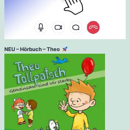
NEU – Hörbuch – Theo