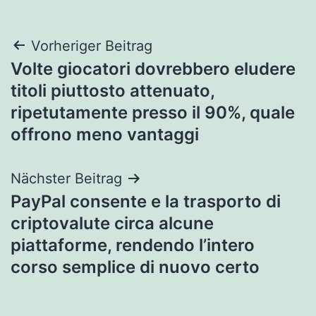
Beitragsnavigation
Vorheriger Beitrag
Volte giocatori dovrebbero eludere
titoli piuttosto attenuato,
ripetutamente presso il 90%, quale
offrono meno vantaggi
Nächster Beitrag
PayPal consente e la trasporto di
criptovalute circa alcune
piattaforme, rendendo l’intero
corso semplice di nuovo certo