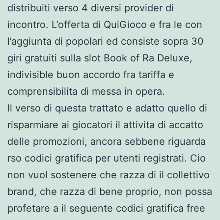
distribuiti verso 4 diversi provider di
incontro. L’offerta di QuiGioco e fra le con
l’aggiunta di popolari ed consiste sopra 30
giri gratuiti sulla slot Book of Ra Deluxe,
indivisible buon accordo fra tariffa e
comprensibilita di messa in opera.
Il verso di questa trattato e adatto quello di
risparmiare ai giocatori il attivita di accatto
delle promozioni, ancora sebbene riguarda
rso codici gratifica per utenti registrati. Cio
non vuol sostenere che razza di il collettivo
brand, che razza di bene proprio, non possa
profetare a il seguente codici gratifica free