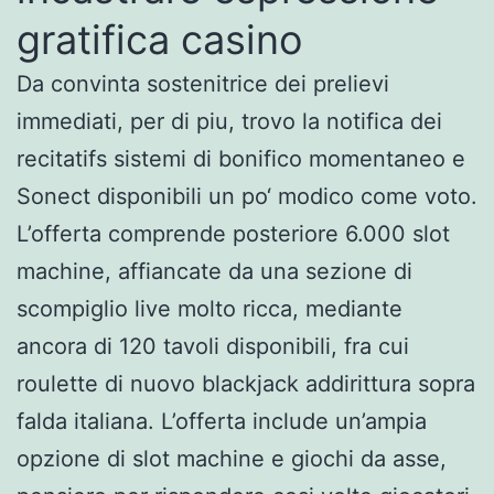
gratifica casino
Da convinta sostenitrice dei prelievi
immediati, per di piu, trovo la notifica dei
recitatifs sistemi di bonifico momentaneo e
Sonect disponibili un po‘ modico come voto.
L’offerta comprende posteriore 6.000 slot
machine, affiancate da una sezione di
scompiglio live molto ricca, mediante
ancora di 120 tavoli disponibili, fra cui
roulette di nuovo blackjack addirittura sopra
falda italiana. L’offerta include un’ampia
opzione di slot machine e giochi da asse,