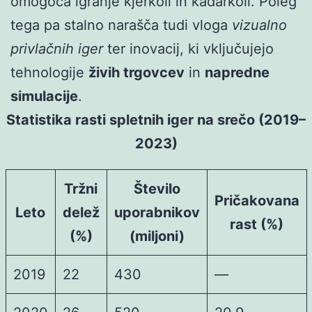
omogoča igranje kjerkoli in kadarkoli. Poleg
tega pa stalno narašča tudi vloga
vizualno
privlačnih iger
ter inovacij, ki vključujejo
tehnologije
živih trgovcev
in
napredne
simulacije
.
Statistika rasti spletnih iger na srečo (2019–
2023)
Tržni
Število
Pričakovana
Leto
delež
uporabnikov
rast (%)
(%)
(miljoni)
2019
22
430
—