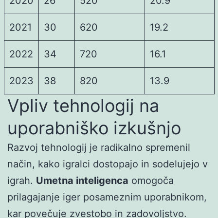
2020
26
520
20.9
2021
30
620
19.2
2022
34
720
16.1
2023
38
820
13.9
Vpliv tehnologij na
uporabniško izkušnjo
Razvoj tehnologij je radikalno spremenil
način, kako igralci dostopajo in sodelujejo v
igrah.
Umetna inteligenca
omogoča
prilagajanje iger posameznim uporabnikom,
kar povečuje zvestobo in zadovoljstvo.