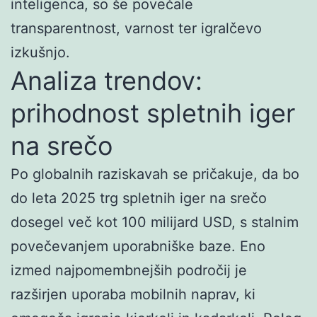
inteligenca, so še povečale
transparentnost, varnost ter igralčevo
izkušnjo.
Analiza trendov:
prihodnost spletnih iger
na srečo
Po globalnih raziskavah se pričakuje, da bo
do leta 2025 trg spletnih iger na srečo
dosegel
več kot 100 milijard USD
, s stalnim
povečevanjem uporabniške baze. Eno
izmed najpomembnejših področij je
razširjen uporaba mobilnih naprav, ki