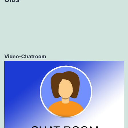
Video-Chatroom