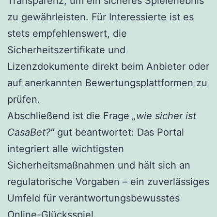
Transparenz, um ein sicheres Spielerlebnis
zu gewährleisten. Für Interessierte ist es
stets empfehlenswert, die
Sicherheitszertifikate und
Lizenzdokumente direkt beim Anbieter oder
auf anerkannten Bewertungsplattformen zu
prüfen.
Abschließend ist die Frage
„wie sicher ist
CasaBet?“
gut beantwortet: Das Portal
integriert alle wichtigsten
Sicherheitsmaßnahmen und hält sich an
regulatorische Vorgaben – ein zuverlässiges
Umfeld für verantwortungsbewusstes
Online-Glücksspiel.