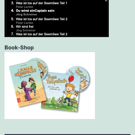
Book-Shop