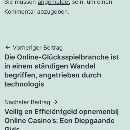
Sie müssen
angemeldet
sein, um einen
Kommentar abzugeben.
Beitragsnavigation
Vorheriger Beitrag
Die Online-Glücksspielbranche ist
in einem ständigen Wandel
begriffen, angetrieben durch
technologis
Nächster Beitrag
Veilig en Efficiëntgeld opnemenbij
Online Casino’s: Een Diepgaande
Gids