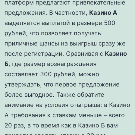
платформ предлагают привлекательные
предложения. В частности,
Казино А
выделяется выплатой в размере 500
рублей, что позволяет получать
приличные шансы на выигрыш сразу же
после регистрации. Сравнивая с
Казино
Б
, где размер вознаграждения
составляет 300 рублей, можно
утверждать, что первое предложение
более выгодное. Также обратите
внимание на условия отыгрыша: в Казино
А требования к ставкам меньше – всего
20 раз, в то время как в Казино Б вам