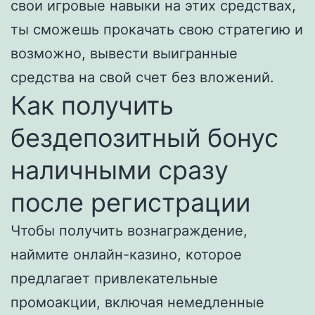
свои игровые навыки на этих средствах,
ты сможешь прокачать свою стратегию и
возможно, вывести выигранные
средства на свой счет без вложений.
Как получить
бездепозитный бонус
наличными сразу
после регистрации
Чтобы получить вознаграждение,
наймите онлайн-казино, которое
предлагает привлекательные
промоакции, включая немедленные