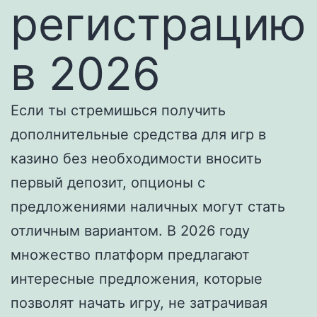
регистрацию
в 2026
Если ты стремишься получить
дополнительные средства для игр в
казино без необходимости вносить
первый депозит, опционы с
предложениями наличных могут стать
отличным вариантом. В 2026 году
множество платформ предлагают
интересные предложения, которые
позволят начать игру, не затрачивая