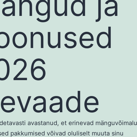
ängud ja
oonused
026
levaade
detavasti avastanud, et erinevad mänguvõimalu
vsed pakkumised võivad oluliselt muuta sinu