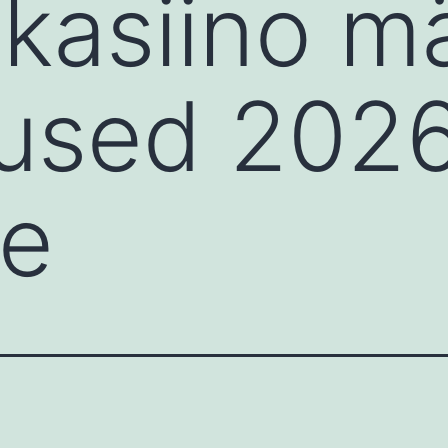
 kasiino 
nused 202
de