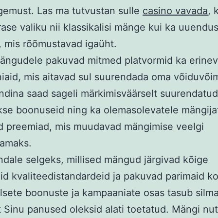
emust. Las ma tutvustan sulle
casino vavada
, 
ase valiku nii klassikalisi mänge kui ka uuendus
d, mis rõõmustavad igaüht.
mängudele pakuvad mitmed platvormid ka erinev
aid, mis aitavad sul suurendada oma võiduvõim
ndina saad sageli märkimisväärselt suurendatud
se boonuseid ning ka olemasolevatele mängija
d preemiad, mis muudavad mängimise veelgi
vamaks.
dale selgeks, millised mängud järgivad kõige
d kvaliteedistandardeid ja pakuvad parimaid k
lsete boonuste ja kampaaniate osas tasub silma
t Sinu panused oleksid alati toetatud. Mängi nuti