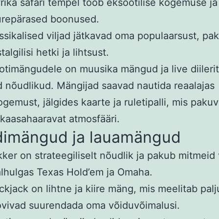
rika safari tempel toob eksootilise kogemuse ja
urepärased boonused.
ssikalised viljad jätkavad oma populaarsust, pa
talgilisi hetki ja lihtsust.
lotimängudele on muusika mängud ja live diileri
d nõudlikud. Mängijad saavad nautida reaalajas
emust, jälgides kaarte ja ruletipalli, mis paku
t kaasahaaravat atmosfääri.
dimängud ja lauamängud
ker on strateegiliselt nõudlik ja pakub mitmeid 
lhulgas Texas Hold’em ja Omaha.
ckjack on lihtne ja kiire mäng, mis meelitab palj
vivad suurendada oma võiduvõimalusi.