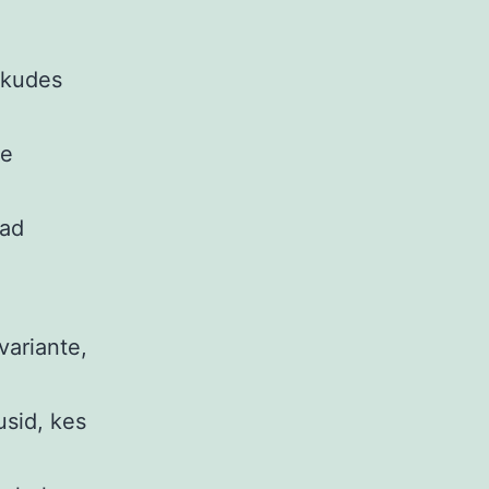
kkudes
te
vad
variante,
usid, kes