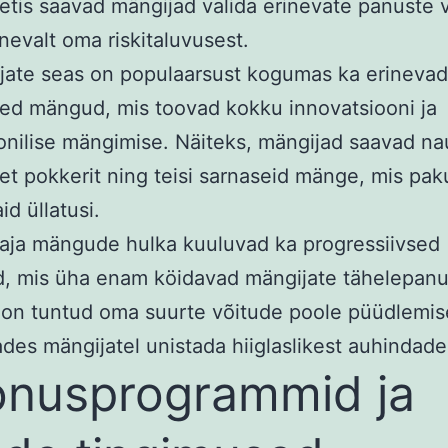
etis saavad mängijad valida erinevate panuste 
nevalt oma riskitaluvusest.
ijate seas on populaarsust kogumas ka erinevad
sed mängud, mis toovad kokku innovatsiooni ja
oonilise mängimise. Näiteks, mängijad saavad na
set pokkerit ning teisi sarnaseid mänge, mis pa
id üllatusi.
aja mängude hulka kuuluvad ka progressiivsed
d, mis üha enam köidavad mängijate tähelepan
on tuntud oma suurte võitude poole püüdlemis
des mängijatel unistada hiiglaslikest auhindade
nusprogrammid ja