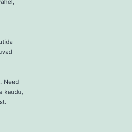
vahel,
utida
kuvad
u. Need
e kaudu,
st.