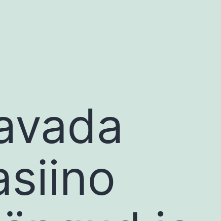
avada
asiino