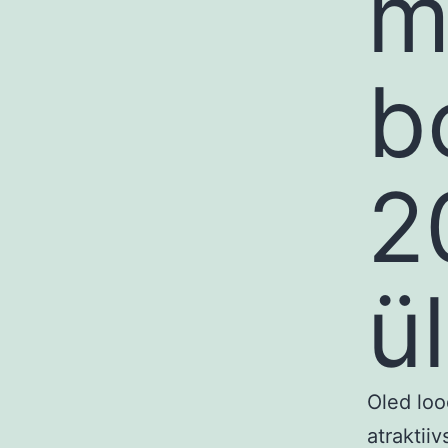
m
b
2
ü
Oled loo
atraktii