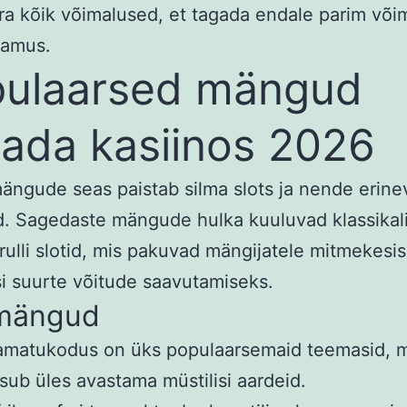
ra kõik võimalused, et tagada endale parim võim
amus.
ulaarsed mängud
ada kasiinos 2026
ängude seas paistab silma slots ja nende erine
d. Sagedaste mängude hulka kuuluvad klassikal
5 rulli slotid, mis pakuvad mängijatele mitmekesi
i suurte võitude saavutamiseks.
imängud
amatukodus on üks populaarsemaid teemasid, m
sub üles avastama müstilisi aardeid.