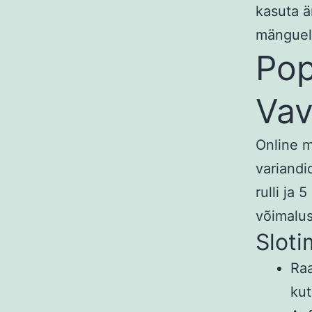
kasuta ä
mänguel
Pop
Vav
Online m
variandi
rulli ja 
võimalus
Slot
Ra
kut