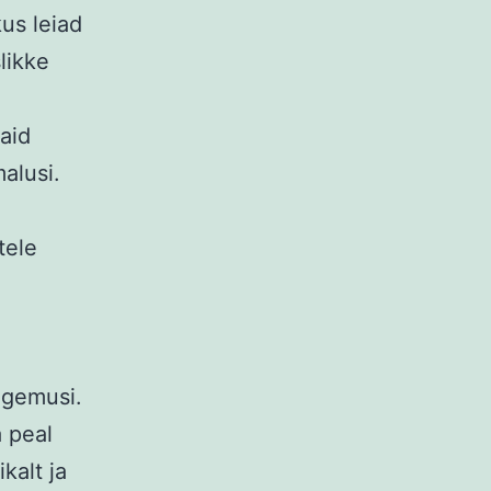
kus leiad
likke
aid
alusi.
tele
ogemusi.
 peal
kalt ja