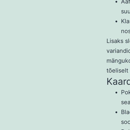
Aaf
su
Kla
nos
Lisaks s
variandi
mängukog
tõelisel
Kaar
Pok
sea
Bla
soo