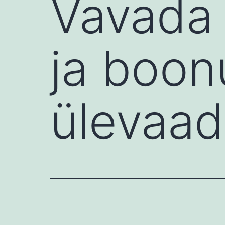
Vavada
ja boo
ülevaa