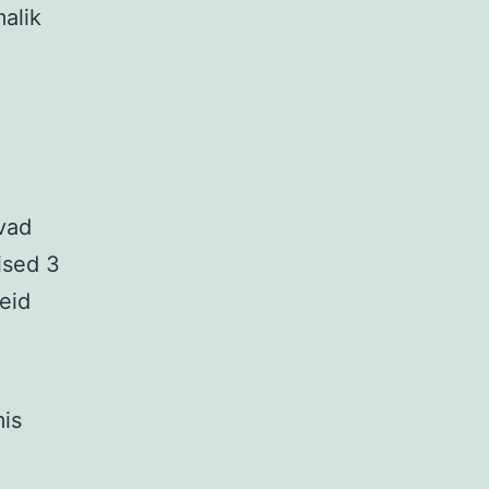
alik
vad
ised 3
seid
is