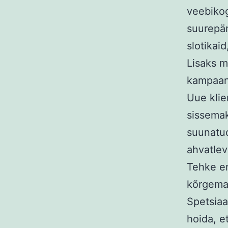
veebikog
suurepär
slotikai
Lisaks 
kampaani
Uue klie
sissemak
suunatu
ahvatle
Tehke en
kõrgemai
Spetsiaa
hoida, e