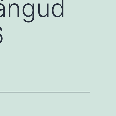
mängud
6