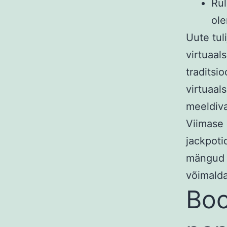
Rul
ole
Uute tul
virtuaal
traditsi
virtuaal
meeldiva
Viimase 
jackpoti
mängud 
võimalda
Boo